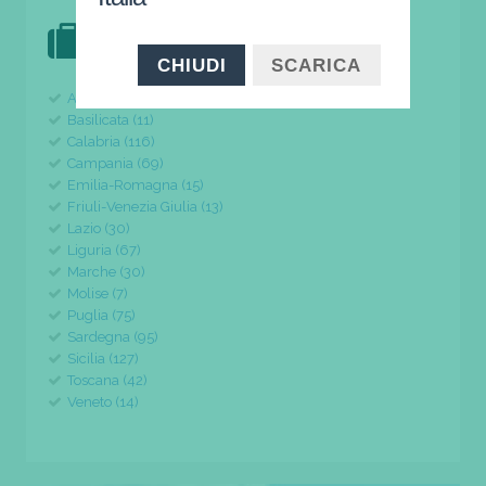
DOVE VAI IN VACANZA?
il tuo viaggio parte da qui
CHIUDI
SCARICA
Abruzzo (24)
Basilicata (11)
Calabria (116)
Campania (69)
Emilia-Romagna (15)
Friuli-Venezia Giulia (13)
Lazio (30)
Liguria (67)
Marche (30)
Molise (7)
Puglia (75)
Sardegna (95)
Sicilia (127)
Toscana (42)
Veneto (14)