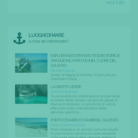
vedi tutte
LUOGHI DI MARE
a cosa sei interessato?
ESPLORANDO OTRANTO: TESORI STORICI E
SPIAGGE INCANTEVOLI NEL CUORE DEL
SALENTO
Otranto (Lecce)
Scopri la Magia di Otranto, il Comune più
Orientale d'Italia...
LA GROTTA VERDE
Andrano (Lecce)
Tra le località da vistare spicca sicuramente
la Grotta Verde situata nel piccolo paese di
Marina di Andrano, in provincia di Lecce,
affacciato sulla costa adriatica della
penisola salentina....
PORTO CESAREO I CARAIBI DEL SALENTO
Porto Cesareo (Lecce)
Porto Cesareo è un piccolo comune situato
in provincia di Lecce e più precisamente
sulla costa ionica della penisola salentina....