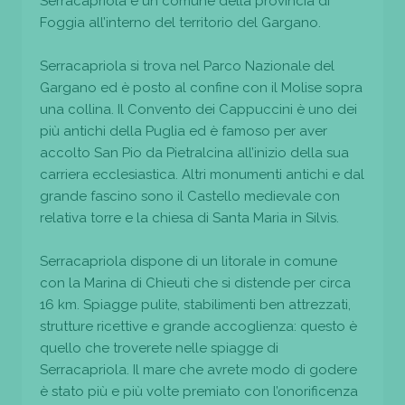
Serracapriola è un comune della provincia di
Foggia all’interno del territorio del Gargano.
Serracapriola si trova nel Parco Nazionale del
Gargano ed è posto al confine con il Molise sopra
una collina. Il Convento dei Cappuccini è uno dei
più antichi della Puglia ed è famoso per aver
accolto San Pio da Pietralcina all’inizio della sua
carriera ecclesiastica. Altri monumenti antichi e dal
grande fascino sono il Castello medievale con
relativa torre e la chiesa di Santa Maria in Silvis.
Serracapriola dispone di un litorale in comune
con la Marina di Chieuti che si distende per circa
16 km. Spiagge pulite, stabilimenti ben attrezzati,
strutture ricettive e grande accoglienza: questo è
quello che troverete nelle spiagge di
Serracapriola. Il mare che avrete modo di godere
è stato più e più volte premiato con l’onorificenza