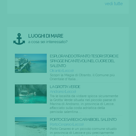
vedi tutte
LUOGHI DI MARE
a cosa sei interessato?
ESPLORANDO OTRANTO: TESORI STORICI E
SPIAGGE INCANTEVOLI NEL CUORE DEL
SALENTO
Otranto (Lecce)
Scopri la Magia di Otranto, il Comune più
Orientale d'Italia...
LA GROTTA VERDE
Andrano (Lecce)
Tra le località da vistare spicca sicuramente
la Grotta Verde situata nel piccolo paese di
Marina di Andrano, in provincia di Lecce,
affacciato sulla costa adriatica della
penisola salentina....
PORTO CESAREO I CARAIBI DEL SALENTO
Porto Cesareo (Lecce)
Porto Cesareo è un piccolo comune situato
in provincia di Lecce e più precisamente