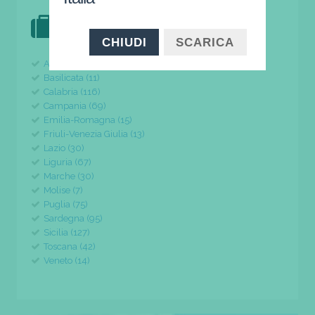
DOVE VAI IN VACANZA?
il tuo viaggio parte da qui
CHIUDI
SCARICA
Abruzzo (24)
Basilicata (11)
Calabria (116)
Campania (69)
Emilia-Romagna (15)
Friuli-Venezia Giulia (13)
Lazio (30)
Liguria (67)
Marche (30)
Molise (7)
Puglia (75)
Sardegna (95)
Sicilia (127)
Toscana (42)
Veneto (14)