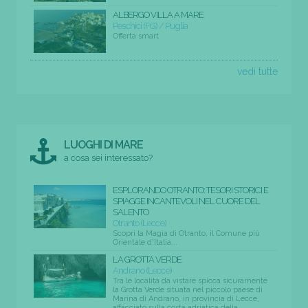
ALBERGO VILLA A MARE
Peschici (FG) / Puglia
Offerta smart
vedi tutte
LUOGHI DI MARE
a cosa sei interessato?
ESPLORANDO OTRANTO: TESORI STORICI E
SPIAGGE INCANTEVOLI NEL CUORE DEL
SALENTO
Otranto (Lecce)
Scopri la Magia di Otranto, il Comune più
Orientale d'Italia...
LA GROTTA VERDE
Andrano (Lecce)
Tra le località da vistare spicca sicuramente
la Grotta Verde situata nel piccolo paese di
Marina di Andrano, in provincia di Lecce,
affacciato sulla costa adriatica della