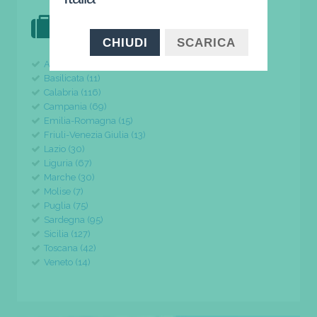
DOVE VAI IN VACANZA?
il tuo viaggio parte da qui
CHIUDI
SCARICA
Abruzzo (24)
Basilicata (11)
Calabria (116)
Campania (69)
Emilia-Romagna (15)
Friuli-Venezia Giulia (13)
Lazio (30)
Liguria (67)
Marche (30)
Molise (7)
Puglia (75)
Sardegna (95)
Sicilia (127)
Toscana (42)
Veneto (14)