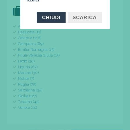
DOVE VAI IN VACANZA?
il tuo viaggio parte da qui
CHIUDI
SCARICA
Abruzzo (24)
Basilicata (11)
Calabria (116)
Campania (69)
Emilia-Romagna (15)
Friuli-Venezia Giulia (13)
Lazio (30)
Liguria (67)
Marche (30)
Molise (7)
Puglia (75)
Sardegna (95)
Sicilia (127)
Toscana (42)
Veneto (14)