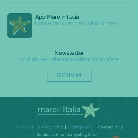
App Mare in Italia
La tua vacanza sempre a portata di mano
Newsletter
Iscriviti alla newsletter e riceverai le novità ed offerte!
ISCRIVIMI
pubblicità
privacy policy
cookie policy
Powered by St
Solution e Brain Computing S.p.A.