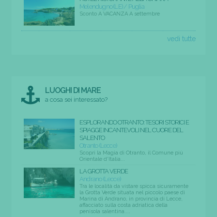
Melendugno (LE) / Puglia
Sconto A VACANZA A settembre
vedi tutte
LUOGHI DI MARE
a cosa sei interessato?
ESPLORANDO OTRANTO: TESORI STORICI E
SPIAGGE INCANTEVOLI NEL CUORE DEL
SALENTO
Otranto (Lecce)
Scopri la Magia di Otranto, il Comune più
Orientale d'Italia...
LA GROTTA VERDE
Andrano (Lecce)
Tra le località da vistare spicca sicuramente
la Grotta Verde situata nel piccolo paese di
Marina di Andrano, in provincia di Lecce,
affacciato sulla costa adriatica della
penisola salentina....