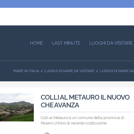
HOME
LAST MINUTE
LUOGHI DA VISITARE
MARE IN ITALIA
LUOGHI DI MARE DA VISITARE
LUOGHI DI MARE DA
COLLI AL METAURO IL NUOVO
CHE AVANZA
Colli al Metauro è un comune della provincia di
Pesaro Urbino di recente costituzione.