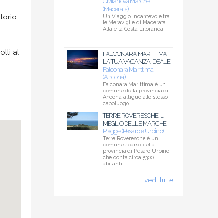
Civitanova Marche
(Macerata)
itorio
Un Viaggio Incantevole tra
le Meraviglie di Macerata
Alta e la Costa Litoranea
...
lli al
FALCONARA MARITTIMA
LA TUA VACANZA IDEALE
Falconara Marittima
(Ancona)
Falconara Marittima è un
comune della provincia di
Ancona attiguo allo stesso
capoluogo....
TERRE ROVERESCHE IL
MEGLIO DELLE MARCHE
Piagge (Pesaro e Urbino)
Terre Roveresche è un
comune sparso della
provincia di Pesaro Urbino
che conta circa 5300
abitanti....
vedi tutte