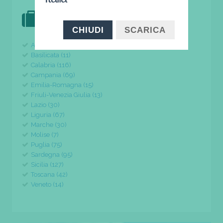
DOVE VAI IN VACANZA?
il tuo viaggio parte da qui
CHIUDI
SCARICA
Abruzzo (24)
Basilicata (11)
Calabria (116)
Campania (69)
Emilia-Romagna (15)
Friuli-Venezia Giulia (13)
Lazio (30)
Liguria (67)
Marche (30)
Molise (7)
Puglia (75)
Sardegna (95)
Sicilia (127)
Toscana (42)
Veneto (14)