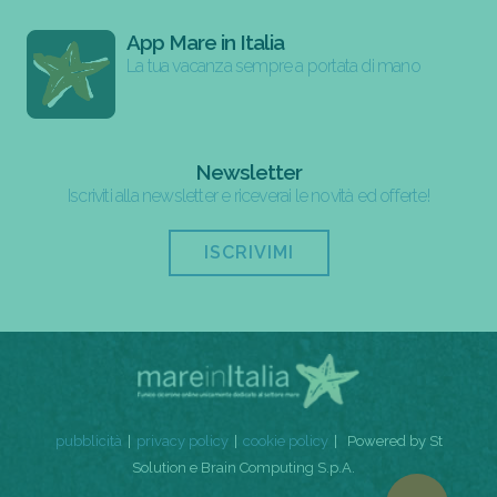
App Mare in Italia
La tua vacanza sempre a portata di mano
Newsletter
Iscriviti alla newsletter e riceverai le novità ed offerte!
ISCRIVIMI
pubblicità
privacy policy
cookie policy
Powered by St
Solution e Brain Computing S.p.A.