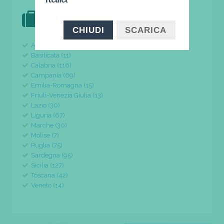
DOVE VAI IN VACANZA?
il tuo viaggio parte da qui
CHIUDI
SCARICA
Abruzzo (24)
Basilicata (11)
Calabria (116)
Campania (69)
Emilia-Romagna (15)
Friuli-Venezia Giulia (13)
Lazio (30)
Liguria (67)
Marche (30)
Molise (7)
Puglia (75)
Sardegna (95)
Sicilia (127)
Toscana (42)
Veneto (14)