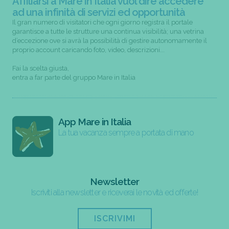
Affiliarsi a Mare in Italia vuol dire accedere
ad una infinità di servizi ed opportunità
Il gran numero di visitatori che ogni giorno registra il portale
garantisce a tutte le strutture una continua visibilità; una vetrina
d’eccezione ove si avrà la possibilità di gestire autonomamente il
proprio account caricando foto, video, descrizioni...
Fai la scelta giusta,
entra a far parte del gruppo Mare in Italia
App Mare in Italia
La tua vacanza sempre a portata di mano
Newsletter
Iscriviti alla newsletter e riceverai le novità ed offerte!
ISCRIVIMI