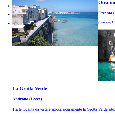
Otranto 
Otranto (
Otranto è 
La Grotta Verde
Andrano (Lecce)
Tra le località da vistare spicca sicuramente la Grotta Verde situ