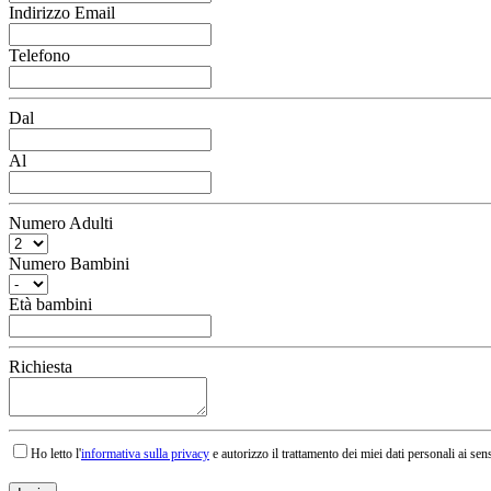
Indirizzo Email
Telefono
Dal
Al
Numero Adulti
Numero Bambini
Età bambini
Richiesta
Ho letto l'
informativa sulla privacy
e autorizzo il trattamento dei miei dati personali ai sens