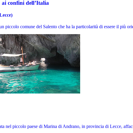
ai confini dell’Italia
Lecce)
un piccolo comune del Salento che ha la particolarità di essere il più orien
ata nel piccolo paese di Marina di Andrano, in provincia di Lecce, affacci