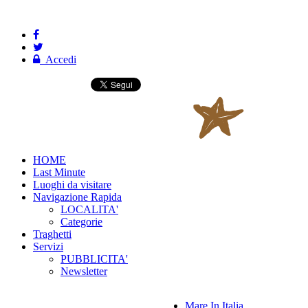
Accedi
HOME
Last Minute
Luoghi da visitare
Navigazione Rapida
LOCALITA'
Categorie
Traghetti
Servizi
PUBBLICITA'
Newsletter
Mare In Italia