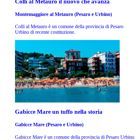
Colli al Metauro il nuovo che avanza
Montemaggiore al Metauro (Pesaro e Urbino)
Colli al Metauro è un comune della provincia di Pesaro
Urbino di recente costituzione.
Gabicce Mare un tuffo nella storia
Gabicce Mare (Pesaro e Urbino)
Gabicce Mare è un comune della provincia di Pesaro Urbino