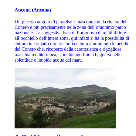
Ancona (Ancona)
Un piccolo angolo di paradiso si nasconde nella riviera del
Conero e più precisamente nella zona dell’omonimo parco
nazionale. La suggestiva baia di Portonovo è infatti il fiore
all’occhiello dell’intera zona, qui infatti si ha la possibilità di
entrare in contatto diretto con la natura ammirando le pendici
del Conero che, ricoperte dalla caratteristica e rigogliosa
macchia mediterranea, si inchinano fino a bagnarsi nelle
splendide e limpide acque del mare.