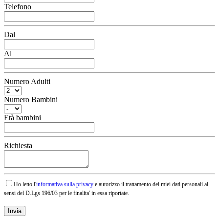
Telefono
Dal
Al
Numero Adulti
Numero Bambini
Età bambini
Richiesta
Ho letto l'
informativa sulla privacy
e autorizzo il trattamento dei miei dati personali ai
sensi del D.Lgs 196/03 per le finalita' in essa riportate.