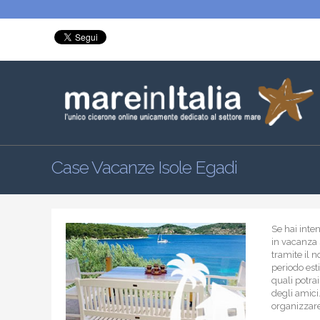
Case Vacanze Isole Egadi
Se hai inte
in vacanza 
tramite il n
periodo est
quali potra
degli amici…
organizzare