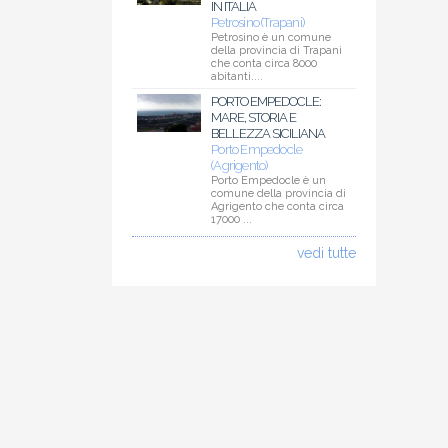
IN ITALIA
Petrosino (Trapani)
Petrosino è un comune
della provincia di Trapani
che conta circa 8000
abitanti....
PORTO EMPEDOCLE:
MARE, STORIA E
BELLEZZA SICILIANA
Porto Empedocle
(Agrigento)
Porto Empedocle è un
comune della provincia di
Agrigento che conta circa
17000 ...
vedi tutte