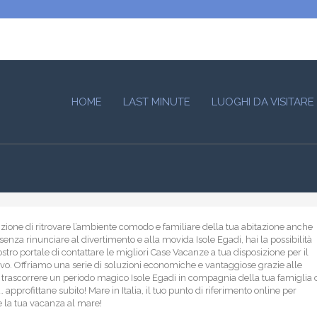
HOME
LAST MINUTE
LUOGHI DA VISITARE
nzione di ritrovare l’ambiente comodo e familiare della tua abitazione anche
senza rinunciare al divertimento e alla movida Isole Egadi, hai la possibilità
ostro portale di contattare le migliori Case Vacanze a tua disposizione per il
ivo. Offriamo una serie di soluzioni economiche e vantaggiose grazie alle
i trascorrere un periodo magico Isole Egadi in compagnia della tua famiglia 
 approfittane subito! Mare in Italia, il tuo punto di riferimento online per
 la tua vacanza al mare!