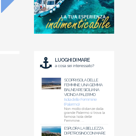
LUOGHI DI MARE
a cosa sei interessato?
SCOPRI ISOLA DELLE
FEMMINE: UNA GEMMA
BALNEARE SICILIANA
VICINO A PALERMO
Isola delle Femmine
(Palermo)
Non molto distanze dalla
grande Palermo si trova la
famosa Isola delle
Femmine, ...
ESPLORA LA BELLEZZA
DI PETROSINO CON MARE