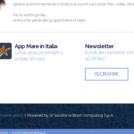
gestire autonomamente il proprio account caricando foto, video, descr
Fai la scelta giusta,
entra a far parte del gruppo Mare in Italia
App Mare in Italia
Newsletter
La tua vacanza sempre a
Iscriviti alla newsletter e ri
portata di mano
ed offerte!
ISCRIVIMI
cookie policy
Powered by St Solution e Brain Computing S.p.A.
2010 - 2026 MareInItalia.it