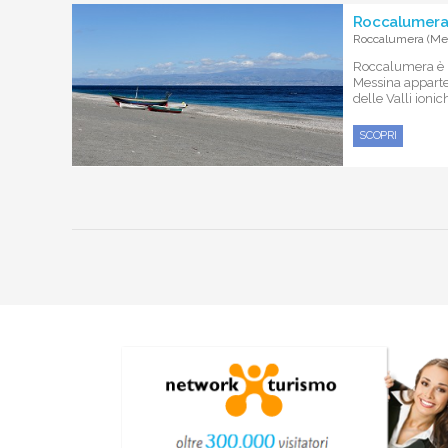
Roccalumera 
Roccalumera (Me
Roccalumera è 
Messina apparte
delle Valli ionich
SCOPRI