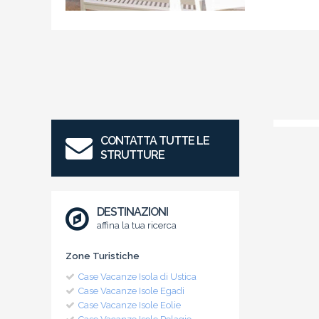
CONTATTA TUTTE LE
STRUTTURE
DESTINAZIONI
affina la tua ricerca
Zone Turistiche
Case Vacanze Isola di Ustica
Case Vacanze Isole Egadi
Case Vacanze Isole Eolie