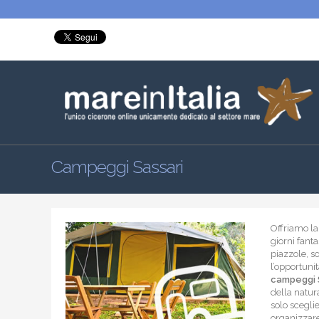
Campeggi Sassari
Offriamo la 
giorni fant
piazzole, s
l’opportuni
campeggi 
della natur
solo sceglie
organizzare