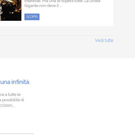
interesse, ma una le supera tutte. La Grotta
Gigante non deve il ...
SCOPRI
Vedi tutte
 una infinità
ce a tutte le
 possibilità di
izioni...