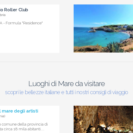
io Roller Club
bria
 - Formula "Residence"
Luoghi di Mare da visitare
scopri le bellezze italiane e tutti i nostri consigli di viaggio
l mare degli artisti
nia)
n comune della provincia di
 circa 18 mila abitanti....