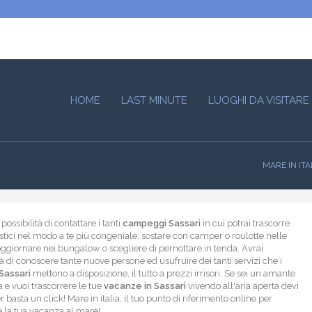
HOME
LAST MINUTE
LUOGHI DA VISITARE
MARE IN ITA
possibilità di contattare i tanti
campeggi Sassari
in cui potrai trascorre
astici nel modo a te più congeniale; sostare con camper o roulotte nelle
oggiornare nei bungalow o scegliere di pernottare in tenda. Avrai
tà di conoscere tante nuove persone ed usufruire dei tanti servizi che i
Sassari
mettono a disposizione, il tutto a prezzi irrisori. Se sei un amante
a e vuoi trascorrere le tue
vacanze in Sassari
vivendo all'aria aperta devi
r basta un click! Mare in italia, il tuo punto di riferimento online per
 la tua vacanza al mare!