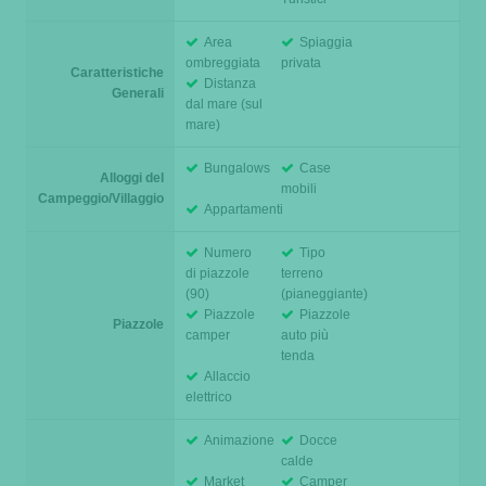
Area
Spiaggia
ombreggiata
privata
Caratteristiche
Distanza
Generali
dal mare (sul
mare)
Bungalows
Case
Alloggi del
mobili
Campeggio/Villaggio
Appartamenti
Numero
Tipo
di piazzole
terreno
(90)
(pianeggiante)
Piazzole
Piazzole
Piazzole
camper
auto più
tenda
Allaccio
elettrico
Animazione
Docce
calde
Market
Camper