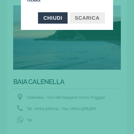
CHIUDI
SCARICA
BAIA CALENELLA
Calenella - Vico del Gargano 71010 (Foggia)
Tel. 0884 968212 - Fax 0884 968566
Tel.