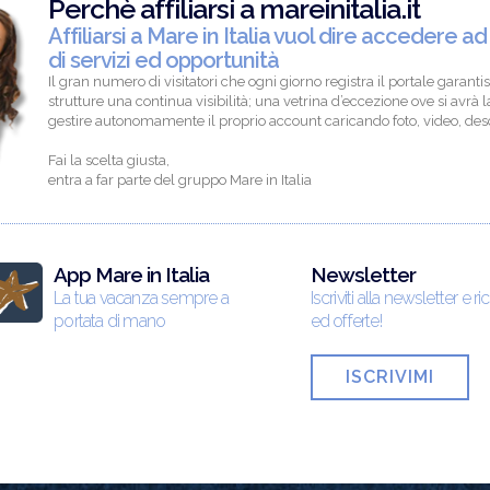
Perchè affiliarsi a mareinitalia.it
Affiliarsi a Mare in Italia vuol dire accedere ad
di servizi ed opportunità
Il gran numero di visitatori che ogni giorno registra il portale garantis
strutture una continua visibilità; una vetrina d’eccezione ove si avrà la
gestire autonomamente il proprio account caricando foto, video, descr
Fai la scelta giusta,
entra a far parte del gruppo Mare in Italia
App Mare in Italia
Newsletter
La tua vacanza sempre a
Iscriviti alla newsletter e ri
portata di mano
ed offerte!
ISCRIVIMI