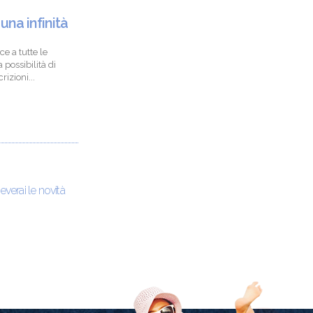
 una infinità
ce a tutte le
 possibilità di
izioni...
ceverai le novità