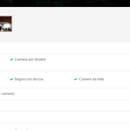
Camere per disabili
Bagno con doccia
Camere da letto
le camere)