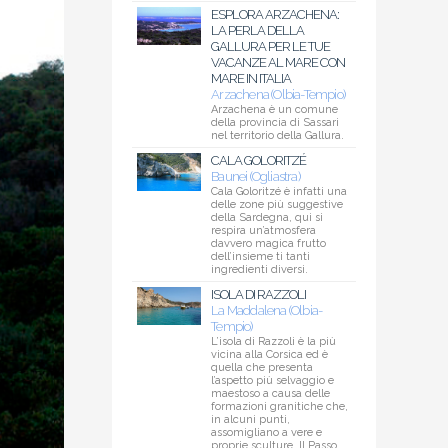
ESPLORA ARZACHENA:
LA PERLA DELLA
GALLURA PER LE TUE
VACANZE AL MARE CON
MARE IN ITALIA
Arzachena (Olbia-Tempio)
Arzachena è un comune
della provincia di Sassari
nel territorio della Gallura.
CALA GOLORITZÉ
Baunei (Ogliastra)
Cala Goloritzé è infatti una
delle zone più suggestive
della Sardegna, qui si
respira un’atmosfera
davvero magica frutto
dell’insieme ti tanti
ingredienti diversi.
ISOLA DI RAZZOLI
La Maddalena (Olbia-
Tempio)
L’isola di Razzoli è la più
vicina alla Corsica ed è
quella che presenta
l’aspetto più selvaggio e
maestoso a causa delle
formazioni granitiche che,
in alcuni punti,
assomigliano a vere e
proprie sculture. Il Passo