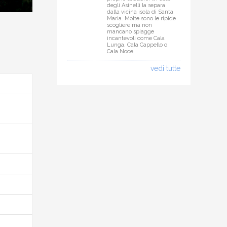
degli Asinelli la separa
dalla vicina isola di Santa
Maria. Molte sono le ripide
scogliere ma non
mancano spiagge
incantevoli come Cala
Lunga, Cala Cappello o
Cala Noce.
vedi tutte