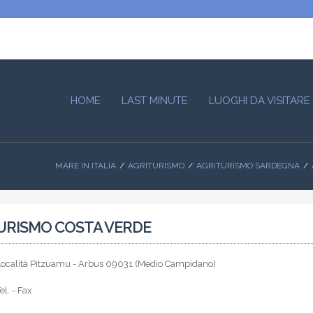
HOME
LAST MINUTE
LUOGHI DA VISITARE
MARE IN ITALIA
AGRITURISMO
AGRITURISMO SARDEGNA
URISMO COSTA VERDE
Località Pitzuamu - Arbus 09031 (Medio Campidano)
el. - Fax