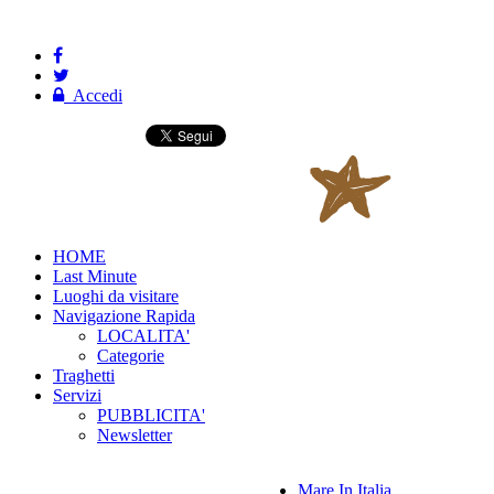
Accedi
HOME
Last Minute
Luoghi da visitare
Navigazione Rapida
LOCALITA'
Categorie
Traghetti
Servizi
PUBBLICITA'
Newsletter
Mare In Italia