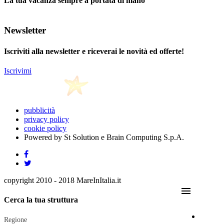
La tua vacanza sempre a portata di mano
Newsletter
Iscriviti alla newsletter e riceverai le novità ed offerte!
Iscrivimi
pubblicità
privacy policy
cookie policy
Powered by St Solution e Brain Computing S.p.A.
copyright 2010 - 2018 MareInItalia.it
menu
Cerca la tua struttura
Regione