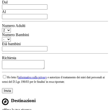
Dal
Al
Numero Adulti
Numero Bambini
Età bambini
Richiesta
Ho letto l'
informativa sulla privacy
e autorizzo il trattamento dei miei dati personali ai
sensi del D.Lgs 196/03 per le finalita' in essa riportate.
Destinazioni
affina la tua ricerca