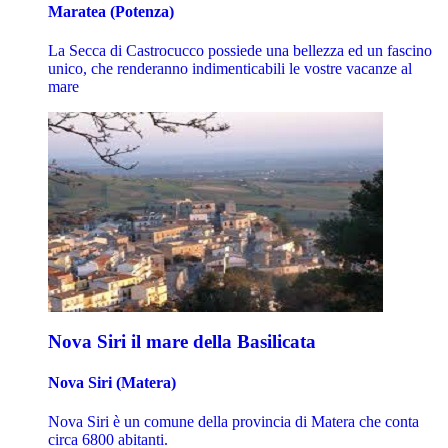
Maratea (Potenza)
La Secca di Castrocucco possiede una bellezza ed un fascino
unico, che renderanno indimenticabili le vostre vacanze al
mare
Nova Siri il mare della Basilicata
Nova Siri (Matera)
Nova Siri è un comune della provincia di Matera che conta
circa 6800 abitanti.