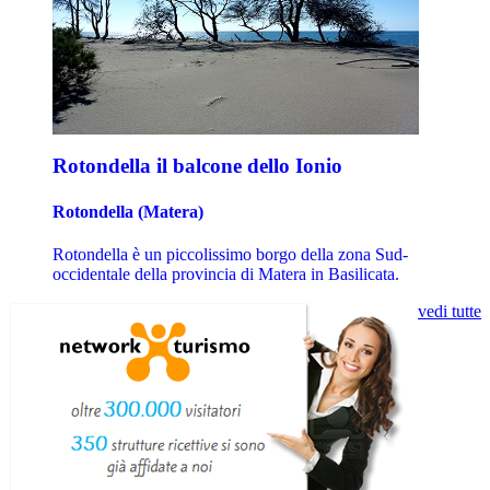
Rotondella il balcone dello Ionio
Rotondella (Matera)
Rotondella è un piccolissimo borgo della zona Sud-
occidentale della provincia di Matera in Basilicata.
vedi tutte