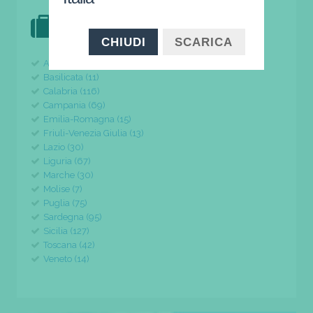
DOVE VAI IN VACANZA?
il tuo viaggio parte da qui
CHIUDI
SCARICA
Abruzzo (24)
Basilicata (11)
Calabria (116)
Campania (69)
Emilia-Romagna (15)
Friuli-Venezia Giulia (13)
Lazio (30)
Liguria (67)
Marche (30)
Molise (7)
Puglia (75)
Sardegna (95)
Sicilia (127)
Toscana (42)
Veneto (14)