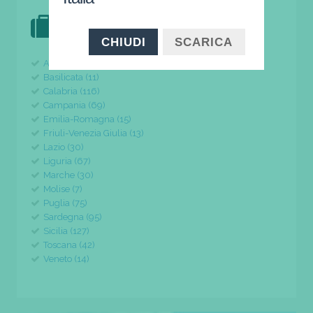
DOVE VAI IN VACANZA?
il tuo viaggio parte da qui
CHIUDI
SCARICA
Abruzzo (24)
Basilicata (11)
Calabria (116)
Campania (69)
Emilia-Romagna (15)
Friuli-Venezia Giulia (13)
Lazio (30)
Liguria (67)
Marche (30)
Molise (7)
Puglia (75)
Sardegna (95)
Sicilia (127)
Toscana (42)
Veneto (14)