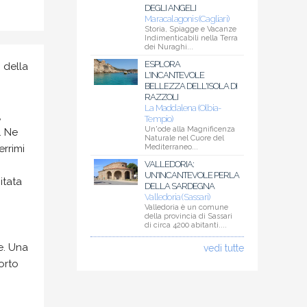
DEGLI ANGELI
Maracalagonis (Cagliari)
Storia, Spiagge e Vacanze
Indimenticabili nella Terra
dei Nuraghi...
ESPLORA
 della
L'INCANTEVOLE
BELLEZZA DELL'ISOLA DI
RAZZOLI
La Maddalena (Olbia-
,
Tempio)
Un'ode alla Magnificenza
. Ne
Naturale nel Cuore del
rrimi
Mediterraneo...
VALLEDORIA:
UN'INCANTEVOLE PERLA
itata
DELLA SARDEGNA
Valledoria (Sassari)
Valledoria è un comune
della provincia di Sassari
di circa 4200 abitanti....
e. Una
vedi tutte
orto