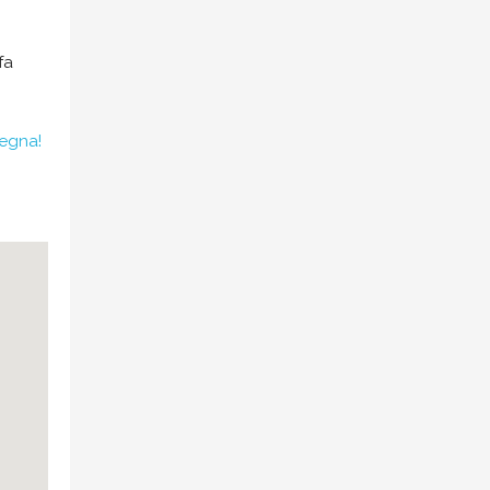
fa
degna!