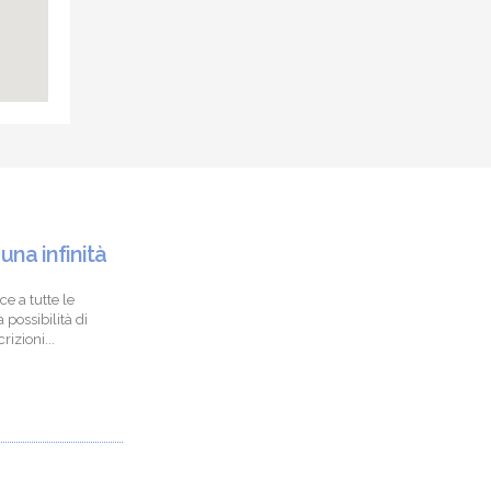
 una infinità
ce a tutte le
 possibilità di
izioni...