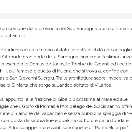
 un comune della provincia del Sud Sardegna posto all’interno
e del Sulcis.
ppartiene ad un territorio abitato fin dall’antichità che accoglie
d’altronde gran parte della Sardegna, numerose testimonianze
n esempio le Domus de Janas, le Tombe dei Giganti ed i celebe
i. Il più famoso è quello di Muerra che si trova al confine con
ias e San Giovanni Suergiu. Tra le architetture sacre, invece, va c
esa di S. Marta che sorge sull’antico abitato di Villarios.
ios, appunto, è la frazione di Giba più prossima al mare ed alle
glie che il Golfo di Palmas e l’Arcipelago del Sulcis sanno offrir
mete più ambite dai vacanzieri è senza dubbio la spiaggia di “P
” composta da sabbia fine e qualche ciottolo e da un fondale
so. Altre spiagge interessanti sono quelle di “Punta Mulargia”,