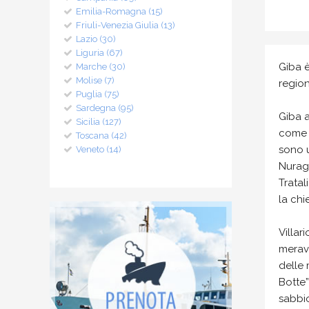
Emilia-Romagna (15)
Friuli-Venezia Giulia (13)
Lazio (30)
Liguria (67)
Giba è
Marche (30)
Molise (7)
region
Puglia (75)
Sardegna (95)
Giba a
Sicilia (127)
come 
Toscana (42)
sono u
Veneto (14)
Nuragh
Tratal
la chi
Villar
meravi
delle 
Botte
sabbio