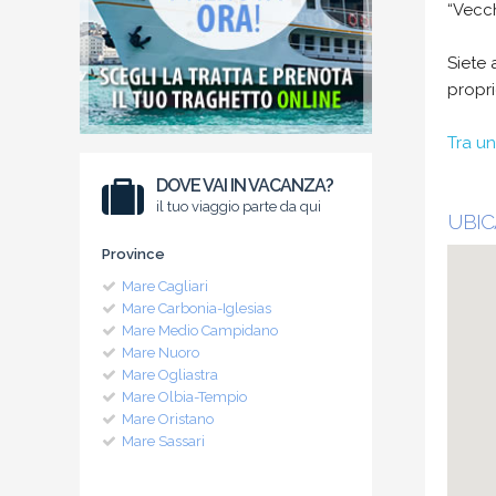
“Vecch
Siete 
propri
Tra un
DOVE VAI IN VACANZA?
il tuo viaggio parte da qui
UBIC
Province
Mare Cagliari
Mare Carbonia-Iglesias
Mare Medio Campidano
Mare Nuoro
Mare Ogliastra
Mare Olbia-Tempio
Mare Oristano
Mare Sassari