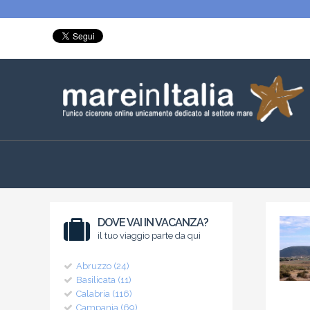
DOVE VAI IN VACANZA?
il tuo viaggio parte da qui
Abruzzo (24)
Basilicata (11)
Calabria (116)
Campania (69)