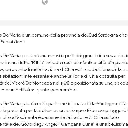
 De Maria è un comune della provincia del Sud Sardegna che
1600 abitanti.
 De Maria possiede numerosi reperti dal grande interesse stor
ico. Innanzitutto “Bithia” include i resti di un’antica città d’impiant
o-punico situati nella frazione di Chia ed includenti una cinta m
e abitazioni. Interessante è anche la Torre di Chia costruita per
tà del Viceré De Moncada nel 1578 e posizionata su una piccol
a con un bellissimo punto panoramico.
De Maria, situata nella parte meridionale della Sardegna, è f
ta la penisola per la bellezza senza tempo delle sue spiagge. U
olto affascinante è certamente la frazione di Chia sul lato
entale del Golfo degli Angeli. “Campana Dune” è una bellissima