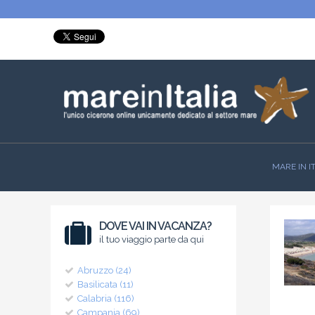
MARE IN I
DOVE VAI IN VACANZA?
il tuo viaggio parte da qui
Abruzzo (24)
Basilicata (11)
Calabria (116)
Campania (69)