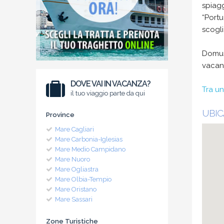
spiagg
“Portu
scogli
Domus 
vacan
DOVE VAI IN VACANZA?
Tra un
il tuo viaggio parte da qui
UBIC
Province
Mare Cagliari
Mare Carbonia-Iglesias
Mare Medio Campidano
Mare Nuoro
Mare Ogliastra
Mare Olbia-Tempio
Mare Oristano
Mare Sassari
Zone Turistiche