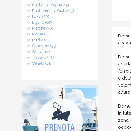
Emilia-Romagna (15)
Friuli-Venezia Giulia (13)
Lazio (30)
Liguria (67)
Marche (30)
Molise (7)
Domus
Puglia (75)
circa 
Sardegna (95)
Sicilia (127)
Domus
Toscana (42)
Veneto (14)
artist
fenici
e dell
volon
altur
Domus 
in tut
zona m
occid