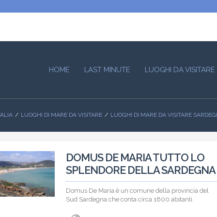
HOME
LAST MINUTE
LUOGHI DA VISITARE
TALIA
LUOGHI DI MARE DA VISITARE
LUOGHI DI MARE DA VISITARE SARDE
DOMUS DE MARIA TUTTO LO
SPLENDORE DELLA SARDEGNA
Domus De Maria è un comune della provincia del
Sud Sardegna che conta circa 1600 abitanti.