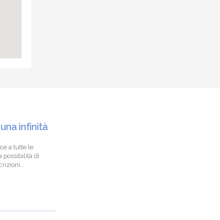
 una infinità
ce a tutte le
 possibilità di
izioni...