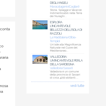
DEGLI ANGELI
Maracalagonis (Cagliari)
Storia, Spiagge e Vacanze
Indimenticabili nella Terra
dei Nuraghi...
ESPLORA
L'INCANTEVOLE
 conta
BELLEZZA DELL'ISOLA DI
RAZZOLI
La Maddalena (Olbia-
Tempio)
Un'ode alla Magnificenza
ico
Naturale nel Cuore del
Mediterraneo...
o
VALLEDORIA:
uraria
UN'INCANTEVOLE PERLA
DELLA SARDEGNA
Valledoria (Sassari)
a
Valledoria è un comune
della provincia di Sassari
di circa 4200 abitanti....
amosa
vedi tutte
na