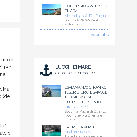
HOTEL RISTORANTE ALBA
CHIARA
Melendugno (LE) / Puglia
Sconto A VACANZA A
settembre
vedi tutte
utto il
iò per
LUOGHI DI MARE
a cosa sei interessato?
ena
a
ESPLORANDO OTRANTO:
e. Ma
TESORI STORICI E SPIAGGE
o (del
INCANTEVOLI NEL
CUORE DEL SALENTO
Otranto (Lecce)
Scopri la Magia di Otranto,
il Comune più Orientale
d'Italia...
la”,
LA GROTTA VERDE
Andrano (Lecce)
rale è
Tra le località da vistare