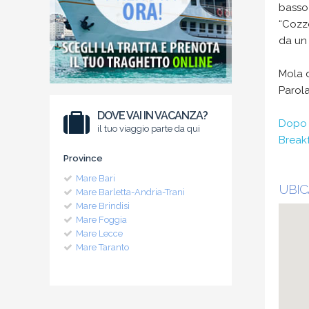
basso 
“Cozz
da un 
Mola d
Parola
DOVE VAI IN VACANZA?
Dopo l
il tuo viaggio parte da qui
Breakf
Province
Mare Bari
UBIC
Mare Barletta-Andria-Trani
Mare Brindisi
Mare Foggia
Mare Lecce
Mare Taranto