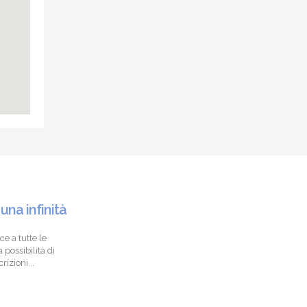
 una infinità
ce a tutte le
 possibilità di
izioni...