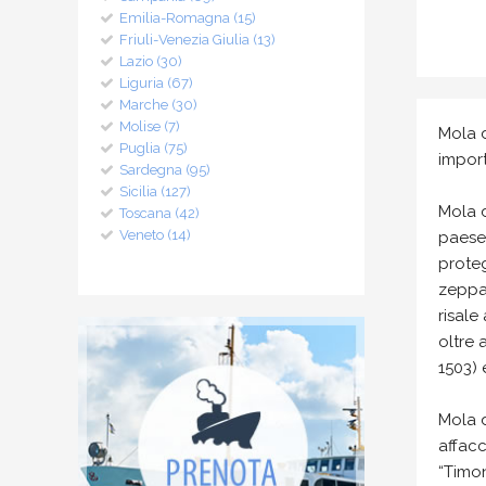
Emilia-Romagna (15)
Friuli-Venezia Giulia (13)
Lazio (30)
Liguria (67)
Marche (30)
Molise (7)
Mola d
Puglia (75)
impor
Sardegna (95)
Sicilia (127)
Mola d
Toscana (42)
Veneto (14)
paese 
proteg
zeppa 
risale
oltre 
1503) 
Mola d
affacc
“Timon