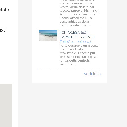
i
spicca sicuramente la
Grotta Verde situata nel
stato
piccolo paese di Marina di
Andrano, in provincia di
Lecce, affacciato sulla
costa adriatica della
penisola salentina....
ili.
PORTO CESAREO I
CARAIBI DEL SALENTO
Porto Cesareo (Lecce)
Porto Cesareo è un piccolo
comune situato in
provincia di Lecce e più
precisamente sulla costa
ionica della penisola
salentina....
vedi tutte