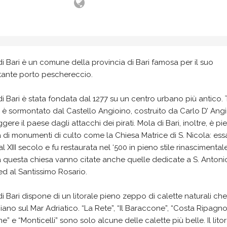
i Bari è un comune della provincia di Bari famosa per il suo
tante porto peschereccio.
i Bari è stata fondata dal 1277 su un centro urbano più antico. T
è sormontato dal Castello Angioino, costruito da Carlo D’ Ang
gere il paese dagli attacchi dei pirati. Mola di Bari, inoltre, è pi
di monumenti di culto come la Chiesa Matrice di S. Nicola: ess
 al XIII secolo e fu restaurata nel ‘500 in pieno stile rinascimental
a questa chiesa vanno citate anche quelle dedicate a S. Antoni
ed al Santissimo Rosario.
i Bari dispone di un litorale pieno zeppo di calette naturali che
iano sul Mar Adriatico. “La Rete”, “Il Baraccone”, “Costa Ripagno
e” e “Monticelli” sono solo alcune delle calette più belle. Il lito