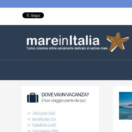
DOVE VAI IN VACANZA?
il tuo viaggio parte da qui
Abruzzo (24)
Basilicata (11)
Calabria (116)
Campania (69)