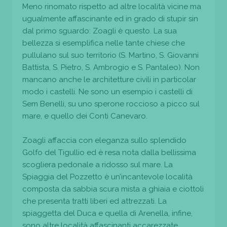
Meno rinomato rispetto ad altre località vicine ma
ugualmente affascinante ed in grado di stupir sin
dal primo sguardo: Zoagli è questo. La sua
bellezza si esemplifica nelle tante chiese che
pullulano sul suo territorio (S. Martino, S. Giovanni
Battista, S. Pietro, S. Ambrogio e S. Pantaleo). Non
mancano anche le architetture civili in particolar
modo i castelli. Ne sono un esempio i castelli di
Sem Benelli, su uno sperone roccioso a picco sul
mare, e quello dei Conti Canevaro.
Zoagli affaccia con eleganza sullo splendido
Golfo del Tigullio ed è resa nota dalla bellissima
scogliera pedonale a ridosso sul mare. La
Spiaggia del Pozzetto è un’incantevole località
composta da sabbia scura mista a ghiaia e ciottoli
che presenta tratti liberi ed attrezzati. La
spiaggetta del Duca e quella di Arenella, infine,
sono altre località affascinanti accarezzate