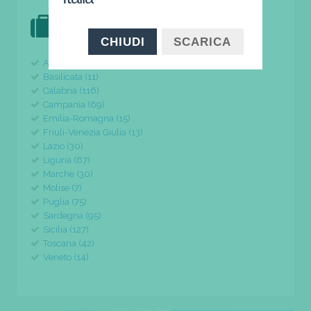
DOVE VAI IN VACANZA?
il tuo viaggio parte da qui
CHIUDI
SCARICA
Abruzzo (24)
Basilicata (11)
Calabria (116)
Campania (69)
Emilia-Romagna (15)
Friuli-Venezia Giulia (13)
Lazio (30)
Liguria (67)
Marche (30)
Molise (7)
Puglia (75)
Sardegna (95)
Sicilia (127)
Toscana (42)
Veneto (14)