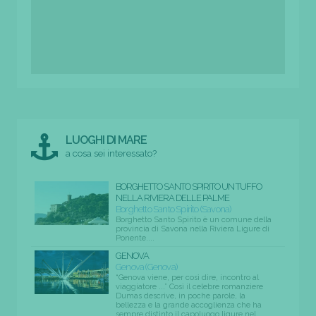
LUOGHI DI MARE
a cosa sei interessato?
BORGHETTO SANTO SPIRITO UN TUFFO
NELLA RIVIERA DELLE PALME
Borghetto Santo Spirito (Savona)
Borghetto Santo Spirito è un comune della
provincia di Savona nella Riviera Ligure di
Ponente....
GENOVA
Genova (Genova)
“Genova viene, per così dire, incontro al
viaggiatore ...” Così il celebre romanziere
Dumas descrive, in poche parole, la
bellezza e la grande accoglienza che ha
sempre distinto il capoluogo ligure nel