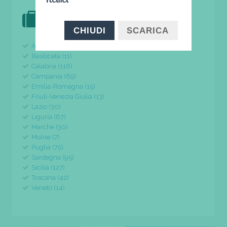
DOVE VAI IN VACANZA?
il tuo viaggio parte da qui
CHIUDI
SCARICA
Abruzzo (24)
Basilicata (11)
Calabria (116)
Campania (69)
Emilia-Romagna (15)
Friuli-Venezia Giulia (13)
Lazio (30)
Liguria (67)
Marche (30)
Molise (7)
Puglia (75)
Sardegna (95)
Sicilia (127)
Toscana (42)
Veneto (14)