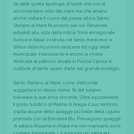
Se siete quella tipologia di turisti che non si
accontentano solo del mare ma che amano
anche visitare il cuore del paese allora Santo
Stefano al Mare fa proprio per voi. Rimarrete
estasiati alla vista della mitica Torre ennagonale
(l’unica in Italia) costruita nel tardo medioevo a
difesa delle incursioni saracene ed oggi sede
municipale. Interessante è anche la chiesa
dedicata al patrono situata in Piazza Cavour e
custode di tante opere d’arte dal grande prestigio.
Santo Stefano al Mare, come d’altronde
suggerisce lo stesso nome, fa del turismo
balneare la sua arma vincente. Oltre a possedere
il porto turistico di Marina di Aregai il suo territorio
ospita alcune delle spiagge più belle della Liguria
premiate con la Bandiera Blu. Prevalgono spiagge
di sabbia finissima e chiara ma non mancano zone
costiere frastagliate. La spiaggia più vasta ed