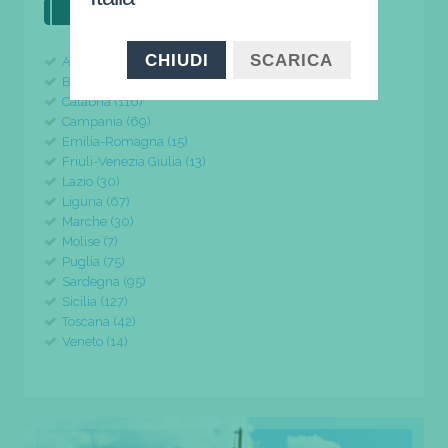
il tuo viaggio parte da qui
CHIUDI
SCARICA
Abruzzo (24)
Basilicata (11)
Calabria (116)
Campania (69)
Emilia-Romagna (15)
Friuli-Venezia Giulia (13)
Lazio (30)
Liguria (67)
Marche (30)
Molise (7)
Puglia (75)
Sardegna (95)
Sicilia (127)
Toscana (42)
Veneto (14)