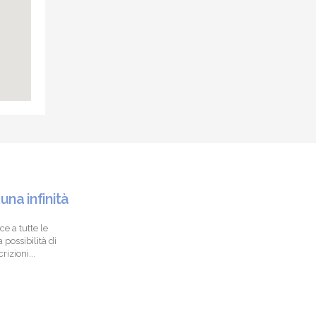
 una infinità
ce a tutte le
 possibilità di
izioni...