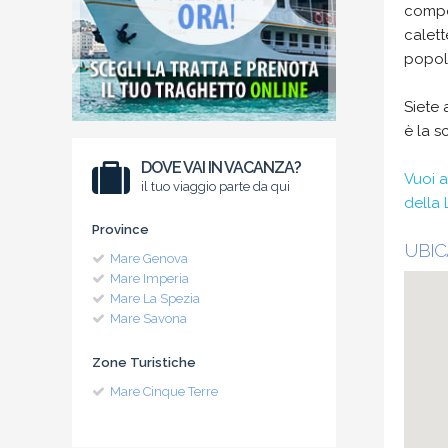
compos
calett
popolo
Siete 
è la s
DOVE VAI IN VACANZA?
Vuoi a
il tuo viaggio parte da qui
della 
Province
UBIC
Mare Genova
Mare Imperia
Mare La Spezia
Mare Savona
Zone Turistiche
Mare Cinque Terre