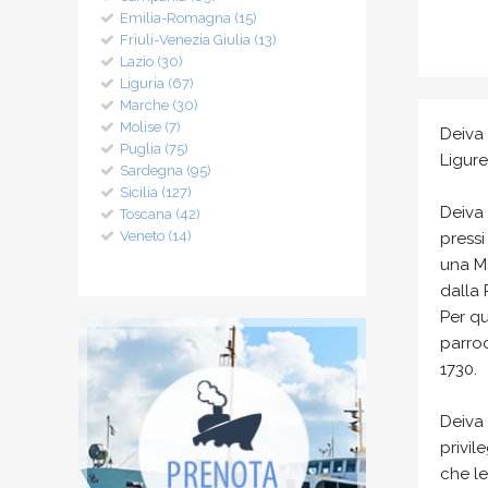
Emilia-Romagna (15)
Friuli-Venezia Giulia (13)
Lazio (30)
Liguria (67)
Marche (30)
Molise (7)
Deiva 
Puglia (75)
Ligure
Sardegna (95)
Sicilia (127)
Deiva 
Toscana (42)
Veneto (14)
pressi
una Ma
dalla 
Per qu
parroc
1730.
Deiva 
privil
che le