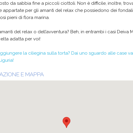
to da sabbia fine a piccoli ciottoli. Non è difficile, inoltre, trov
e appartate per gli amanti del relax che possiedono dei fondali
si pieni di flora marina.
amanti del relax o dell’avventura? Beh, in entrambi i casi Deiva 
celta adatta per voi!
ggiungere la ciliegina sulla torta? Dai uno sguardo alle case 
Liguria!
AZIONE E MAPPA