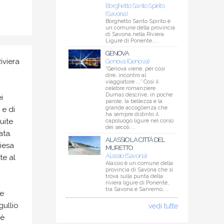
Borghetto Santo Spirito
(Savona)
Borghetto Santo Spirito è
un comune della provincia
di Savona nella Riviera
Ligure di Ponente....
GENOVA
iviera
Genova (Genova)
“Genova viene, per così
dire, incontro al
viaggiatore ...” Così il
celebre romanziere
Dumas descrive, in poche
i
parole, la bellezza e la
grande accoglienza che
 e di
ha sempre distinto il
uite
capoluogo ligure nel corso
dei secoli....
ata.
ALASSIO LA CITTÀ DEL
hiesa
MURETTO
Alassio (Savona)
te al
Alassio è un comune della
provincia di Savona che si
trova sulla punta della
riviera ligure di Ponente,
tra Savona e Sanremo....
ne
gullio
vedi tutte
 è