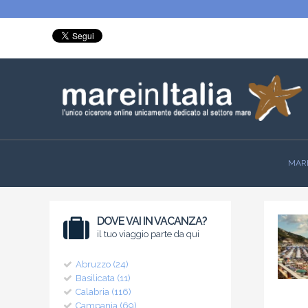
MARE
DOVE VAI IN VACANZA?
il tuo viaggio parte da qui
Abruzzo (24)
Basilicata (11)
Calabria (116)
Campania (69)