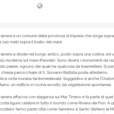
rainera è un comune della provincia di Imperia che sorge sopr
a 240 metri sopra il livello del mare.
ainera si divide nel borgo antico, posto sopra una collina, ed 
iù moderna sul mare (Paorelli). Sono diversi i monumenti da vis
sto paese, ognuno dei quali ha qualcosa da trasmettere. Si par
 chiesa parrocchiale di S. Giovanni Battista posta all’esterno
ntica cinta muraria tardomedievale. Suggestivo è anche l’Oratori
iano, un edificio in rovina avvolto da vegetazione spontanea.
ainera affaccia con eleganza sul Mar Tirreno e fa parte di quel 
costa ligure celebre in tutto il mondo come Riviera dei Fiori. A 
 costiero fanno parte città come Sanremo e Santo Stefano al M