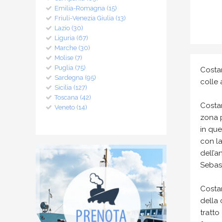
Emilia-Romagna (15)
Friuli-Venezia Giulia (13)
Lazio (30)
Liguria (67)
Marche (30)
Molise (7)
Puglia (75)
Costa
Sardegna (95)
colle 
Sicilia (127)
Toscana (42)
Costar
Veneto (14)
zona p
in que
con la
dell’a
Sebast
Costar
della 
tratto