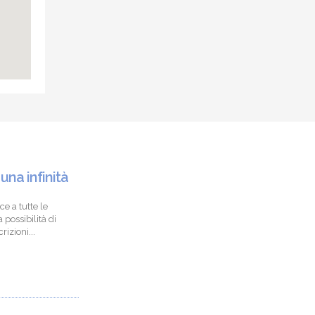
 una infinità
ce a tutte le
 possibilità di
izioni...