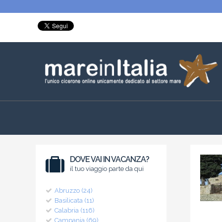
DOVE VAI IN VACANZA?
il tuo viaggio parte da qui
Abruzzo (24)
Basilicata (11)
Calabria (116)
Campania (69)