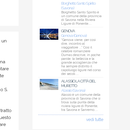
Borghetto Santo Spirito
(Savona)
Borghetto Santo Spirito è
un comune della provincia
di Savona nella Riviera
Ligure di Ponente....
GENOVA
Genova (Genova)
“Genova viene, per così
a un
dire, incontro al
viaggiatore ...” Così il
celebre romanziere
Dumas descrive, in poche
parole, la bellezza e la
una
grande accoglienza che
ha sempre distinto il
itare
capoluogo ligure nel corso
dei secoli....
te
ALASSIO LA CITTÀ DEL
MURETTO
o S.
Alassio (Savona)
Alassio è un comune della
provincia di Savona che si
trova sulla punta della
riviera ligure di Ponente,
tratto
tra Savona e Sanremo....
questo
vedi tutte
are