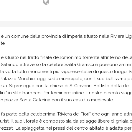
è un comune della provincia di Imperia situato nella Riviera Lig
te.
è situato nel tratto finale dell’omonimo torrente all’interno della
. Salendo attraverso la celebre Salita Gramsci si possono ammi
la volta tutti i monumenti più rappresentativi di questo luogo. S
 Palazzo Morchio, oggi sede municipale, con il suo bellissimo p
esia. Si prosegue con la chiesa di S. Giovanni Battista detta dei
lini” in stile barocco. Per terminare, infine, il nostro piccolo viagg
 in piazza Santa Caterina con il suo castello medievale.
fa parte della celeberrima “Riviera dei Fiori” che ogni anno att
turisti. Il suo litorale è composto sia da spiagge libere di ghiaia
ttrezzati. La spiaggetta nei pressi del centro abitato è adatta per