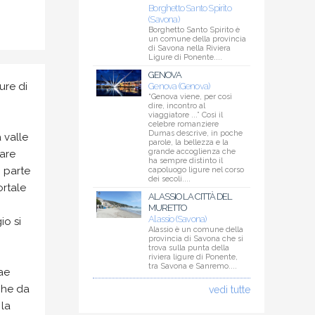
Borghetto Santo Spirito
(Savona)
Borghetto Santo Spirito è
un comune della provincia
di Savona nella Riviera
Ligure di Ponente....
GENOVA
ure di
Genova (Genova)
“Genova viene, per così
dire, incontro al
viaggiatore ...” Così il
celebre romanziere
Dumas descrive, in poche
 valle
parole, la bellezza e la
grande accoglienza che
rare
ha sempre distinto il
i parte
capoluogo ligure nel corso
dei secoli....
ortale
ALASSIO LA CITTÀ DEL
MURETTO
Alassio (Savona)
io si
Alassio è un comune della
provincia di Savona che si
trova sulla punta della
riviera ligure di Ponente,
tra Savona e Sanremo....
rae
 che da
vedi tutte
 la