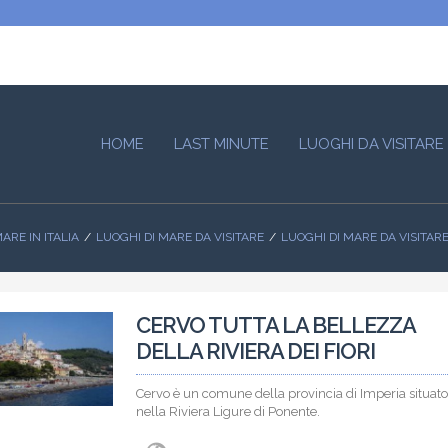
HOME
LAST MINUTE
LUOGHI DA VISITARE
ARE IN ITALIA
LUOGHI DI MARE DA VISITARE
LUOGHI DI MARE DA VISITARE
CERVO TUTTA LA BELLEZZA
DELLA RIVIERA DEI FIORI
Cervo è un comune della provincia di Imperia situato
nella Riviera Ligure di Ponente.