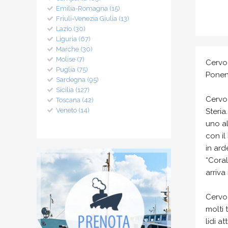
Emilia-Romagna (15)
Friuli-Venezia Giulia (13)
Lazio (30)
Liguria (67)
Marche (30)
Molise (7)
Cervo 
Puglia (75)
Ponen
Sardegna (95)
Sicilia (127)
Cervo 
Toscana (42)
Veneto (14)
Steria
uno al
con il
in ard
“Coral
arriva
Cervo 
molti 
lidi a