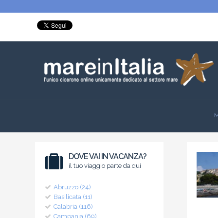
M
DOVE VAI IN VACANZA?
il tuo viaggio parte da qui
Abruzzo (24)
Basilicata (11)
Calabria (116)
Campania (69)