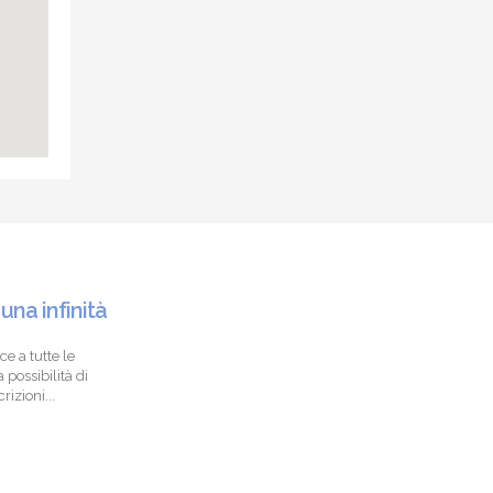
 una infinità
ce a tutte le
 possibilità di
izioni...