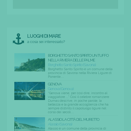
LUOGHI DI MARE
a cosa sei interessato?
BORGHETTO SANTO SPIRITO UN TUFFO
NELLA RIVIERA DELLE PALME
Borghetto Santo Spirito (Savona)
Borghetto Santo Spirito è un comune della
provincia di Savona nella Riviera Ligure di
Ponente....
GENOVA
Genova (Genova)
“Genova viene, per così dire, incontro al
viaggiatore ...” Così il celebre romanziere
Dumas descrive, in poche parole, la
bellezza e la grande accoglienza che ha
sempre distinto il capoluogo ligure nel
corso dei secoli....
ALASSIO LA CITTÀ DEL MURETTO
Alassio (Savona)
Alassio è un comune della provincia di