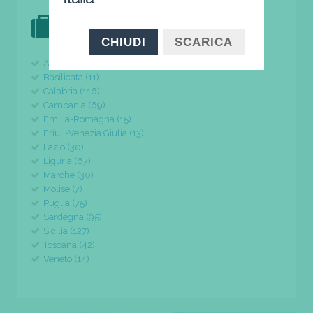
DOVE VAI IN VACANZA?
il tuo viaggio parte da qui
CHIUDI
SCARICA
Abruzzo (24)
Basilicata (11)
Calabria (116)
Campania (69)
Emilia-Romagna (15)
Friuli-Venezia Giulia (13)
Lazio (30)
Liguria (67)
Marche (30)
Molise (7)
Puglia (75)
Sardegna (95)
Sicilia (127)
Toscana (42)
Veneto (14)