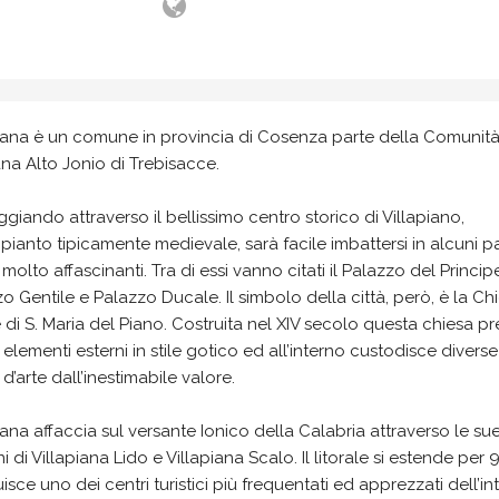
piana è un comune in provincia di Cosenza parte della Comunit
a Alto Jonio di Trebisacce.
giando attraverso il bellissimo centro storico di Villapiano,
mpianto tipicamente medievale, sarà facile imbattersi in alcuni p
i molto affascinanti. Tra di essi vanno citati il Palazzo del Princip
o Gentile e Palazzo Ducale. Il simbolo della città, però, è la Ch
di S. Maria del Piano. Costruita nel XIV secolo questa chiesa p
 elementi esterni in stile gotico ed all’interno custodisce diverse
d’arte dall’inestimabile valore.
iana affaccia sul versante Ionico della Calabria attraverso le su
ni di Villapiana Lido e Villapiana Scalo. Il litorale si estende per 
uisce uno dei centri turistici più frequentati ed apprezzati dell’in