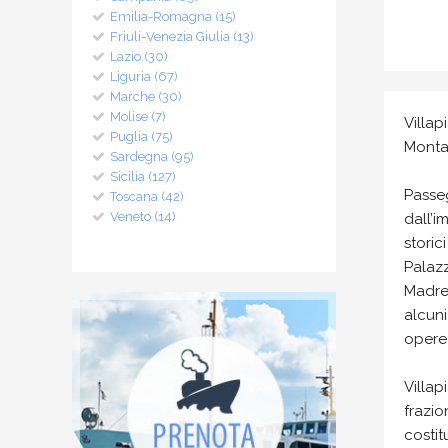
Emilia-Romagna (15)
Friuli-Venezia Giulia (13)
Lazio (30)
Liguria (67)
Marche (30)
Molise (7)
Villa
Puglia (75)
Montan
Sardegna (95)
Sicilia (127)
Passeg
Toscana (42)
Veneto (14)
dall’i
storic
Palazz
Madre 
alcuni
opere 
Villap
frazio
costit