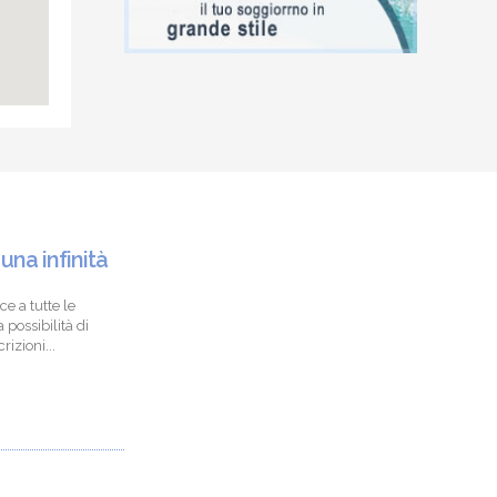
 una infinità
ce a tutte le
 possibilità di
izioni...