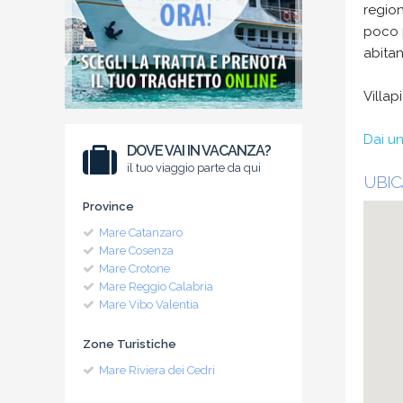
region
poco p
abitan
Villap
Dai un
DOVE VAI IN VACANZA?
il tuo viaggio parte da qui
UBIC
Province
Mare Catanzaro
Mare Cosenza
Mare Crotone
Mare Reggio Calabria
Mare Vibo Valentia
Zone Turistiche
Mare Riviera dei Cedri