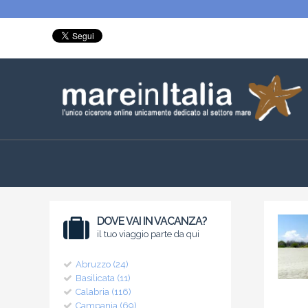
DOVE VAI IN VACANZA?
il tuo viaggio parte da qui
Abruzzo (24)
Basilicata (11)
Calabria (116)
Campania (69)