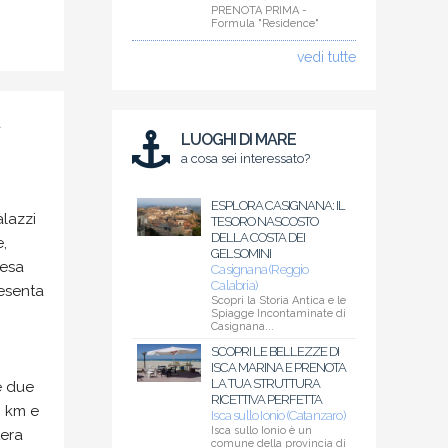
PRENOTA PRIMA -
Formula "Residence"
vedi tutte
à
LUOGHI DI MARE
a cosa sei interessato?
ESPLORA CASIGNANA: IL
alazzi
TESORO NASCOSTO
DELLA COSTA DEI
e,
GELSOMINI
iesa
Casignana (Reggio
Calabria)
resenta
Scopri la Storia Antica e le
Spiagge Incontaminate di
Casignana...
SCOPRI LE BELLEZZE DI
ISCA MARINA E PRENOTA
LA TUA STRUTTURA
e due
RICETTIVA PERFETTA
9 km e
Isca sullo Ionio (Catanzaro)
Isca sullo Ionio è un
tera
comune della provincia di