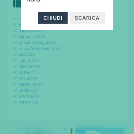
il tuo viaggio parte da qui
CHIUDI
SCARICA
Abruzzo (24)
Basilicata (11)
Calabria (116)
Campania (69)
Emilia-Romagna (15)
Friuli-Venezia Giulia (13)
Lazio (30)
Liguria (67)
Marche (30)
Molise (7)
Puglia (75)
Sardegna (95)
Sicilia (127)
Toscana (42)
Veneto (14)