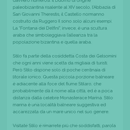
davvero numerosi. Il Duomo di origine
paleobizantina risalente al XIV secolo, l’Abbazia di
San Giovanni Therestis, il Castello normanno
costruito da Ruggero II sono solo alcuni esempi.
La “Fontana dei Delfini”, invece, è una scultura
araba che simboleggiava l’alleanza tra la
popolazione bizantina e quella araba.
Stilo fa parte della cosiddetta Costa dei Gelsomini
che ogni anni viene scelta da migliaia di turisti.
Però Stilo dispone solo di poche centinaia di
litorale ionico. Questa piccola porzione balneare
è adiacente alla foce del fiume Stilaro, che
probabilmente dà il nome alla città, ed è a poca
distanza dalla celebre Monasterace Marina. Stilo
marina è una località balneare suggestiva ed
accarezzata da un mare unico nel suo genere.
Visitate Stilo e rimarrete più che soddisfatti, parola