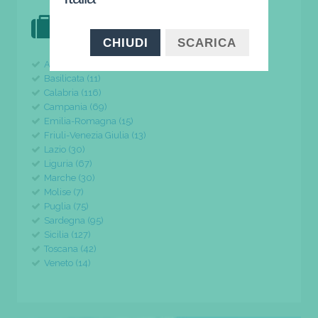
DOVE VAI IN VACANZA?
il tuo viaggio parte da qui
CHIUDI
SCARICA
Abruzzo (24)
Basilicata (11)
Calabria (116)
Campania (69)
Emilia-Romagna (15)
Friuli-Venezia Giulia (13)
Lazio (30)
Liguria (67)
Marche (30)
Molise (7)
Puglia (75)
Sardegna (95)
Sicilia (127)
Toscana (42)
Veneto (14)