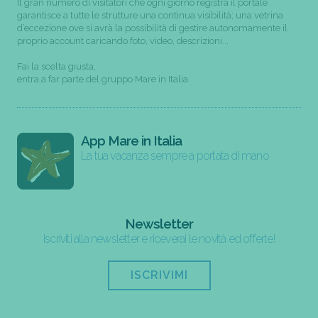
Il gran numero di visitatori che ogni giorno registra il portale
garantisce a tutte le strutture una continua visibilità; una vetrina
d’eccezione ove si avrà la possibilità di gestire autonomamente il
proprio account caricando foto, video, descrizioni...
Fai la scelta giusta,
entra a far parte del gruppo Mare in Italia
App Mare in Italia
La tua vacanza sempre a portata di mano
Newsletter
Iscriviti alla newsletter e riceverai le novità ed offerte!
ISCRIVIMI