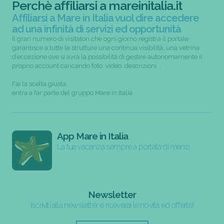
Perchè affiliarsi a mareinitalia.it
Affiliarsi a Mare in Italia vuol dire accedere
ad una infinità di servizi ed opportunità
Il gran numero di visitatori che ogni giorno registra il portale
garantisce a tutte le strutture una continua visibilità; una vetrina
d’eccezione ove si avrà la possibilità di gestire autonomamente il
proprio account caricando foto, video, descrizioni...
Fai la scelta giusta,
entra a far parte del gruppo Mare in Italia
App Mare in Italia
La tua vacanza sempre a portata di mano
Newsletter
Iscriviti alla newsletter e riceverai le novità ed offerte!