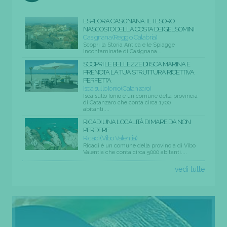
ESPLORA CASIGNANA: IL TESORO
NASCOSTO DELLA COSTA DEI GELSOMINI
Casignana (Reggio Calabria)
Scopri la Storia Antica e le Spiagge
Incontaminate di Casignana...
SCOPRI LE BELLEZZE DI ISCA MARINA E
PRENOTA LA TUA STRUTTURA RICETTIVA
PERFETTA
Isca sullo Ionio (Catanzaro)
Isca sullo Ionio è un comune della provincia
di Catanzaro che conta circa 1700
abitanti....
RICADI UNA LOCALITÀ DI MARE DA NON
PERDERE
Ricadi (Vibo Valentia)
Ricadi è un comune della provincia di Vibo
Valentia che conta circa 5000 abitanti....
vedi tutte