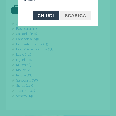
DOVE VAI IN VACANZA?
il tuo viaggio parte da qui
CHIUDI
SCARICA
Abruzzo (24)
Basilicata (11)
Calabria (116)
Campania (69)
Emilia-Romagna (15)
Friuli-Venezia Giulia (13)
Lazio (30)
Liguria (67)
Marche (30)
Molise (7)
Puglia (75)
Sardegna (95)
Sicilia (127)
Toscana (42)
Veneto (14)