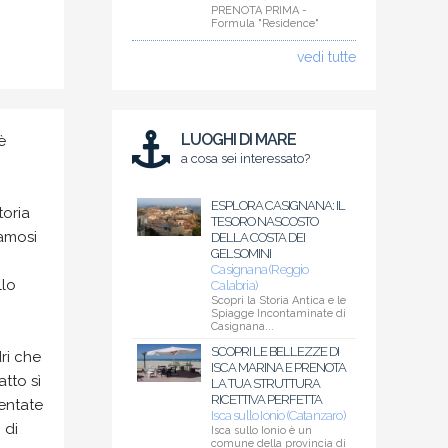
PRENOTA PRIMA -
Formula "Residence"
vedi tutte
LUOGHI DI MARE
è
a cosa sei interessato?
ESPLORA CASIGNANA: IL
toria
TESORO NASCOSTO
famosi
DELLA COSTA DEI
GELSOMINI
Casignana (Reggio
llo
Calabria)
Scopri la Storia Antica e le
Spiagge Incontaminate di
Casignana...
SCOPRI LE BELLEZZE DI
ri che
ISCA MARINA E PRENOTA
tto sì
LA TUA STRUTTURA
RICETTIVA PERFETTA
entate
Isca sullo Ionio (Catanzaro)
 di
Isca sullo Ionio è un
comune della provincia di