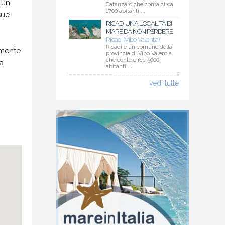
i un
Catanzaro che conta circa
1700 abitanti....
sue
RICADI UNA LOCALITÀ DI
MARE DA NON PERDERE
Ricadi (Vibo Valentia)
Ricadi è un comune della
lmente
provincia di Vibo Valentia
che conta circa 5000
 a
abitanti....
vedi tutte