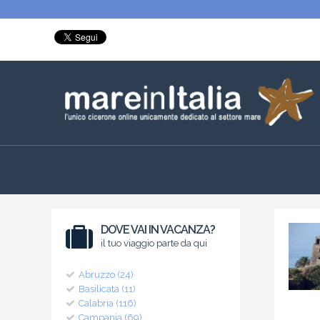
DOVE VAI IN VACANZA?
il tuo viaggio parte da qui
Abruzzo (24)
Basilicata (11)
Calabria (116)
Campania (69)