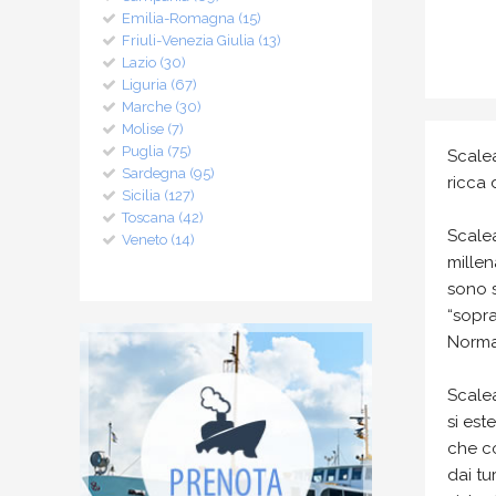
Emilia-Romagna (15)
Friuli-Venezia Giulia (13)
Lazio (30)
Liguria (67)
Marche (30)
Molise (7)
Puglia (75)
Scalea
Sardegna (95)
ricca 
Sicilia (127)
Toscana (42)
Scalea
Veneto (14)
millen
sono s
“sopra
Norman
Scalea
si est
che co
dai tu