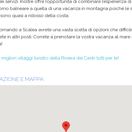
dei servizi. Inoltre offre l’opportunità di combinare l’esperienza d
orno balneare a quella di una vacanza in montagna poiché le 
 sono quasi a ridosso della costa.
rnando a Scalea avrete una vasta scelta di opzioni che diffici
ete in altri posti. Correte a prenotare la vostra vacanza al mare
a!
I migliori villaggi turistici della Riviera dei Cedri tutti per te!
AZIONE E MAPPA