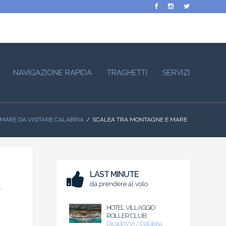
NAVIGAZIONE RAPIDA
TRAGHETTI
SERVIZI
 MARE DA VISITARE CALABRIA
SCALEA TRA MONTAGNE E MARE
LAST MINUTE
da prendere al volo
a
HOTEL VILLAGGIO
ROLLER CLUB
Ricadi (VV) / Calabria