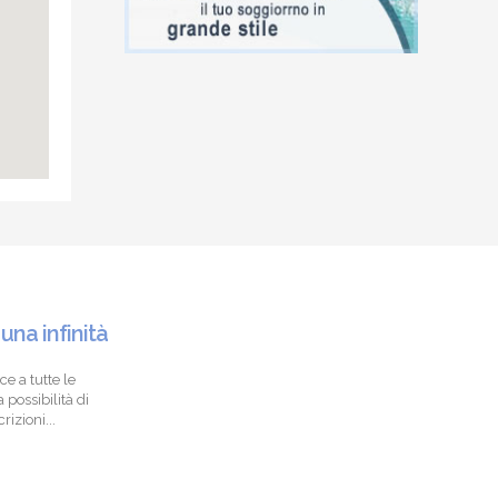
 una infinità
ce a tutte le
 possibilità di
izioni...