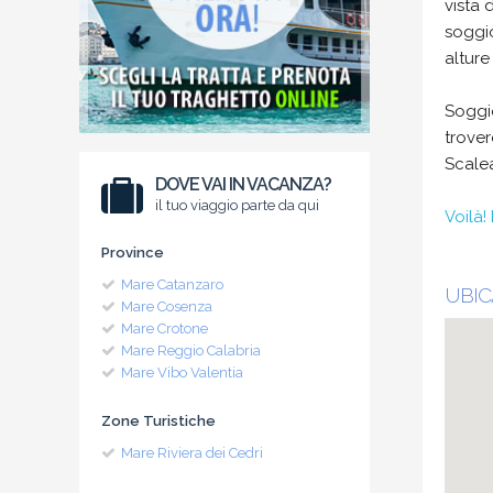
vista 
soggi
alture
Soggio
trover
Scale
DOVE VAI IN VACANZA?
il tuo viaggio parte da qui
Voilà! 
Province
Mare Catanzaro
UBIC
Mare Cosenza
Mare Crotone
Mare Reggio Calabria
Mare Vibo Valentia
Zone Turistiche
Mare Riviera dei Cedri