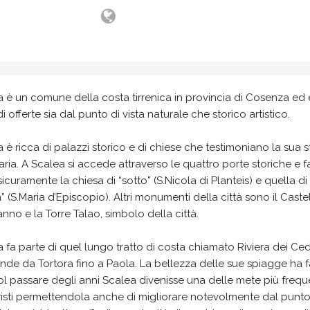
 è un comune della costa tirrenica in provincia di Cosenza ed 
di offerte sia dal punto di vista naturale che storico artistico.
 è ricca di palazzi storico e di chiese che testimoniano la sua s
aria. A Scalea si accede attraverso le quattro porte storiche e 
icuramente la chiesa di “sotto” (S.Nicola di Planteis) e quella di
” (S.Maria d’Episcopio). Altri monumenti della città sono il Caste
no e la Torre Talao, simbolo della città.
 fa parte di quel lungo tratto di costa chiamato Riviera dei Ced
ende da Tortora fino a Paola. La bellezza delle sue spiagge ha fa
l passare degli anni Scalea divenisse una delle mete più frequ
risti permettendola anche di migliorare notevolmente dal punto