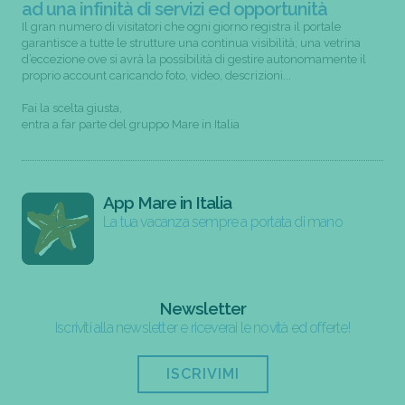
ad una infinità di servizi ed opportunità
Il gran numero di visitatori che ogni giorno registra il portale
garantisce a tutte le strutture una continua visibilità; una vetrina
d’eccezione ove si avrà la possibilità di gestire autonomamente il
proprio account caricando foto, video, descrizioni...
Fai la scelta giusta,
entra a far parte del gruppo Mare in Italia
App Mare in Italia
La tua vacanza sempre a portata di mano
Newsletter
Iscriviti alla newsletter e riceverai le novità ed offerte!
ISCRIVIMI