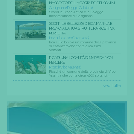
NASCOSTO DELLA COSTA DEI GELSOMINI
Casignana (Reggio Calabria)
Scopri la Storia Antica e le Spiagge
Incontaminate di Casignana...
SCOPRI LE BELLEZZE DI ISCA MARINA E
PRENOTA LA TUA STRUTTURA RICETTIVA
PERFETTA
Isca sullo Ionio (Catanzaro)
Isca sullo Ionio è un comune della provincia
di Catanzaro che conta circa 1700
abitanti....
RICADI UNA LOCALITÀ DI MARE DA NON
PERDERE
Ricadi (Vibo Valentia)
Ricadi è un comune della provincia di Vibo
Valentia che conta circa 5000 abitanti....
vedi tutte