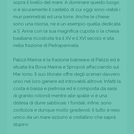
sopra il livello del mare. A dominare questo luogo
vi è sicuramente il castello di cui oggi sono visibili i
muri perimetrali ed una torre. Anche le chiese
sono una risorsa, ne è un esempio quella dedicata
a S. Anna con la sua magnifica cupola o la chiesa
basiliana ricostruita tra il XV e il XVI secolo e sita
nella frazione di Pietrapennata.
Palizzi Marina è la frazione balneare di Palizzi ed è
situata tra Bova Marina e Spropoli affacciando sul
Mar Ionio. Il suo litorale offre degli scenari davvero
unici nel loro genere ed introvabili altrove. Infatti la
costa è bassa e pietrosa ed è composta da sassi
di granito rotondi mentre alle spalle vi è una
distesa di dune sabbiose. I fondali, infine, sono
ciottolosi e dunque molto gradevoli. Il tutto è reso
unico da un mare azzurro e cristallino che saprà
stupirvi.