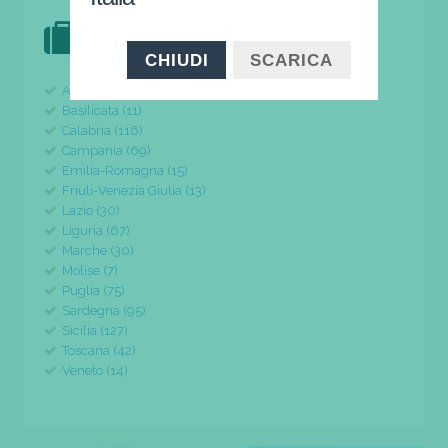
DOVE VAI IN VACANZA?
il tuo viaggio parte da qui
CHIUDI
SCARICA
Abruzzo (24)
Basilicata (11)
Calabria (116)
Campania (69)
Emilia-Romagna (15)
Friuli-Venezia Giulia (13)
Lazio (30)
Liguria (67)
Marche (30)
Molise (7)
Puglia (75)
Sardegna (95)
Sicilia (127)
Toscana (42)
Veneto (14)