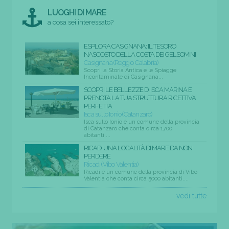
LUOGHI DI MARE
a cosa sei interessato?
ESPLORA CASIGNANA: IL TESORO
NASCOSTO DELLA COSTA DEI GELSOMINI
Casignana (Reggio Calabria)
Scopri la Storia Antica e le Spiagge
Incontaminate di Casignana...
SCOPRI LE BELLEZZE DI ISCA MARINA E
PRENOTA LA TUA STRUTTURA RICETTIVA
PERFETTA
Isca sullo Ionio (Catanzaro)
Isca sullo Ionio è un comune della provincia
di Catanzaro che conta circa 1700
abitanti....
RICADI UNA LOCALITÀ DI MARE DA NON
PERDERE
Ricadi (Vibo Valentia)
Ricadi è un comune della provincia di Vibo
Valentia che conta circa 5000 abitanti....
vedi tutte