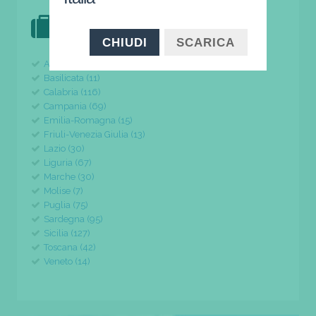
DOVE VAI IN VACANZA?
il tuo viaggio parte da qui
CHIUDI
SCARICA
Abruzzo (24)
Basilicata (11)
Calabria (116)
Campania (69)
Emilia-Romagna (15)
Friuli-Venezia Giulia (13)
Lazio (30)
Liguria (67)
Marche (30)
Molise (7)
Puglia (75)
Sardegna (95)
Sicilia (127)
Toscana (42)
Veneto (14)