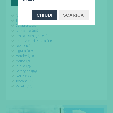
il tuo viaggio parte da qui
CHIUDI
SCARICA
Abruzzo (24)
Basilicata (11)
Calabria (116)
Campania (69)
Emilia-Romagna (15)
Friuli-Venezia Giulia (13)
Lazio (30)
Liguria (67)
Marche (30)
Molise (7)
Puglia (75)
Sardegna (95)
Sicilia (127)
Toscana (42)
Veneto (14)