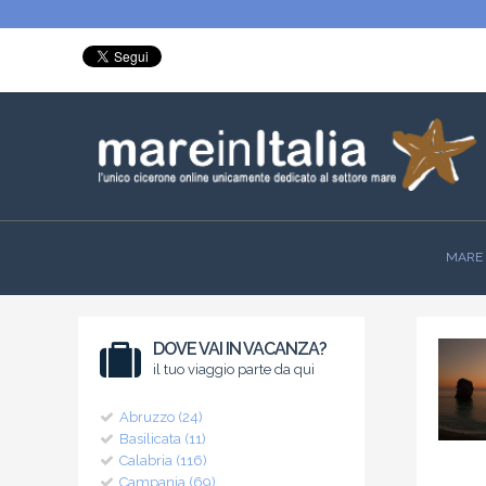
MARE 
DOVE VAI IN VACANZA?
il tuo viaggio parte da qui
Abruzzo (24)
Basilicata (11)
Calabria (116)
Campania (69)