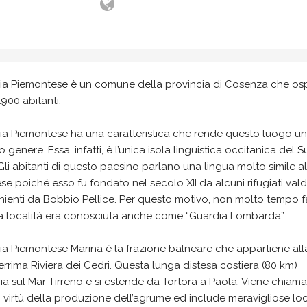
ia Piemontese è un comune della provincia di Cosenza che osp
1900 abitanti.
ia Piemontese ha una caratteristica che rende questo luogo un
o genere. Essa, infatti, è l’unica isola linguistica occitanica del 
. Gli abitanti di questo paesino parlano una lingua molto simile al
se poiché esso fu fondato nel secolo XII da alcuni rifugiati vald
ienti da Bobbio Pellice. Per questo motivo, non molto tempo f
a località era conosciuta anche come “Guardia Lombarda”.
a Piemontese Marina è la frazione balneare che appartiene all
rrima Riviera dei Cedri. Questa lunga distesa costiera (80 km)
ia sul Mar Tirreno e si estende da Tortora a Paola. Viene chiama
n virtù della produzione dell’agrume ed include meravigliose loc