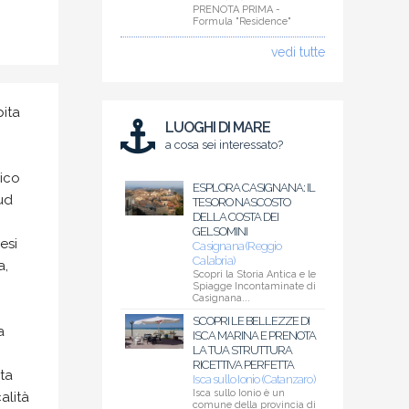
PRENOTA PRIMA -
Formula "Residence"
vedi tutte
ita
LUOGHI DI MARE
a cosa sei interessato?
ico
ESPLORA CASIGNANA: IL
Sud
TESORO NASCOSTO
DELLA COSTA DEI
GELSOMINI
esi
Casignana (Reggio
Calabria)
a,
Scopri la Storia Antica e le
Spiagge Incontaminate di
Casignana...
SCOPRI LE BELLEZZE DI
a
ISCA MARINA E PRENOTA
LA TUA STRUTTURA
RICETTIVA PERFETTA
ta
Isca sullo Ionio (Catanzaro)
Isca sullo Ionio è un
alità
comune della provincia di