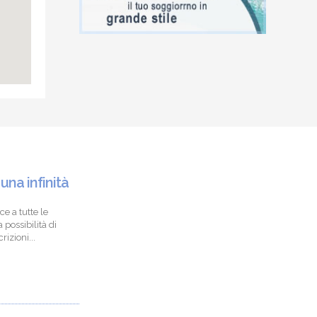
 una infinità
ce a tutte le
 possibilità di
izioni...