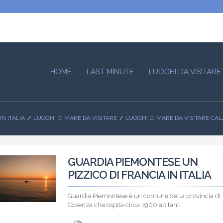
HOME
LAST MINUTE
LUOGHI DA VISITARE
IN ITALIA
LUOGHI DI MARE DA VISITARE
LUOGHI DI MARE DA VISITARE CA
GUARDIA PIEMONTESE UN
PIZZICO DI FRANCIA IN ITALIA
Guardia Piemontese è un comune della provincia di
Cosenza che ospita circa 1900 abitanti.