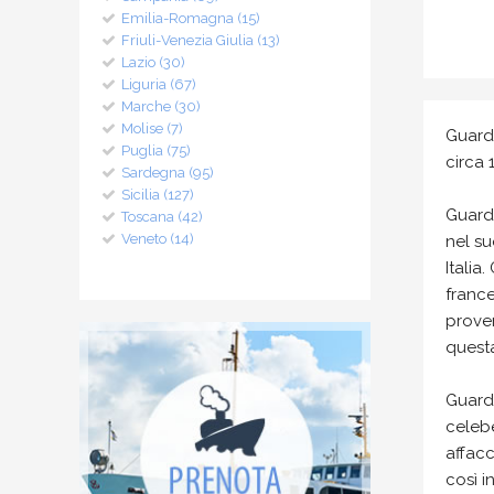
Emilia-Romagna (15)
Friuli-Venezia Giulia (13)
Lazio (30)
Liguria (67)
Marche (30)
Molise (7)
Guard
Puglia (75)
circa 
Sardegna (95)
Sicilia (127)
Guard
Toscana (42)
Veneto (14)
nel su
Italia
france
proven
quest
Guardi
celebe
affacc
così i