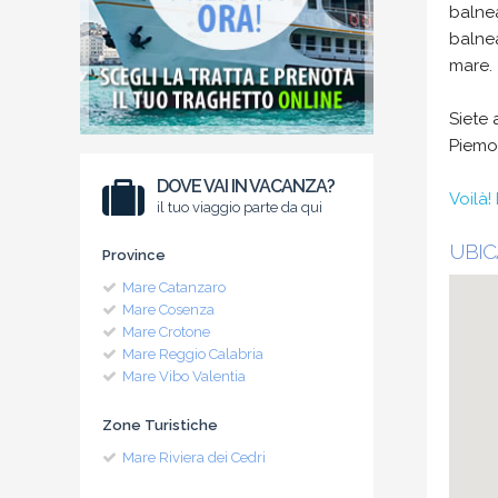
balne
balnea
mare.
Siete 
Piemon
DOVE VAI IN VACANZA?
Voilà! 
il tuo viaggio parte da qui
UBIC
Province
Mare Catanzaro
Mare Cosenza
Mare Crotone
Mare Reggio Calabria
Mare Vibo Valentia
Zone Turistiche
Mare Riviera dei Cedri