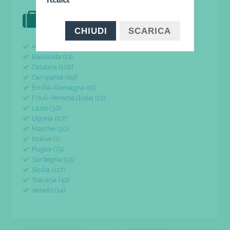
DOVE VAI IN VACANZA?
il tuo viaggio parte da qui
CHIUDI
SCARICA
Abruzzo (24)
Basilicata (11)
Calabria (116)
Campania (69)
Emilia-Romagna (15)
Friuli-Venezia Giulia (13)
Lazio (30)
Liguria (67)
Marche (30)
Molise (7)
Puglia (75)
Sardegna (95)
Sicilia (127)
Toscana (42)
Veneto (14)