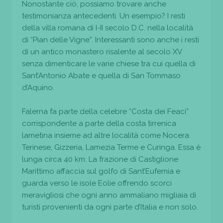
Nonostante ciò, possiamo trovare anche
testimonianza antecedenti. Un esempio? I resti
della villa romana di I-II secolo D.C. nella località
di “Pian delle Vigne”. Interessanti sono anche i resti
di un antico monastero risalente al secolo XV
senza dimenticare le varie chiese tra cui quella di
Sant’Antonio Abate e quella di San Tommaso
d’Aquino.
Falerna fa parte della celebre “Costa dei Feaci”
corrispondente a parte della costa tirrenica
lametina insieme ad altre località come Nocera
Terinese, Gizzeria, Lamezia Terme e Curinga. Essa è
lunga circa 40 km. La frazione di Castiglione
Marittimo affaccia sul golfo di Sant’Eufemia e
guarda verso le isole Eolie offrendo scorci
meravigliosi che ogni anno ammaliano migliaia di
turisti provenienti da ogni parte d’Italia e non solo.