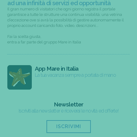
ad una infinità di servizi ed opportunità
Il gran numero di visitatori che ogni giorno registra il portale
garantisce a tutte le strutture una continua visibilità; una vetrina
d’eccezione ove si avrà la possibilità di gestire autonomamente il
proprio account caricando foto, video, descrizioni...
Fai la scelta giusta,
entra a far parte del gruppo Mare in Italia
App Mare in Italia
La tua vacanza sempre a portata di mano
Newsletter
Iscriviti alla newsletter e riceverai le novità ed offerte!
ISCRIVIMI