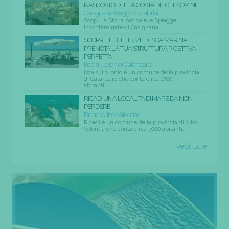
NASCOSTO DELLA COSTA DEI GELSOMINI
Casignana (Reggio Calabria)
Scopri la Storia Antica e le Spiagge
Incontaminate di Casignana...
SCOPRI LE BELLEZZE DI ISCA MARINA E
PRENOTA LA TUA STRUTTURA RICETTIVA
PERFETTA
Isca sullo Ionio (Catanzaro)
Isca sullo Ionio è un comune della provincia
di Catanzaro che conta circa 1700
abitanti....
RICADI UNA LOCALITÀ DI MARE DA NON
PERDERE
Ricadi (Vibo Valentia)
Ricadi è un comune della provincia di Vibo
Valentia che conta circa 5000 abitanti....
vedi tutte