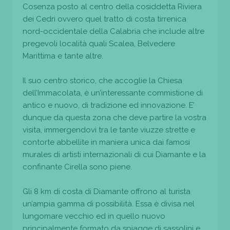
Cosenza posto al centro della cosiddetta Riviera
dei Cedri ovvero quel tratto di costa tirrenica
nord-occidentale della Calabria che include altre
pregevoli località quali Scalea, Belvedere
Marittima e tante altre.
Il suo centro storico, che accoglie la Chiesa
dell’Immacolata, è un’interessante commistione di
antico e nuovo, di tradizione ed innovazione. E’
dunque da questa zona che deve partire la vostra
visita, immergendovi tra le tante viuzze strette e
contorte abbellite in maniera unica dai famosi
murales di artisti internazionali di cui Diamante e la
confinante Cirella sono piene.
Gli 8 km di costa di Diamante offrono al turista
un’ampia gamma di possibilità. Essa è divisa nel
lungomare vecchio ed in quello nuovo
principalmente formato da spiagge di sassolini e