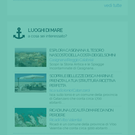
vedi tutte
LUOGHI DI MARE
a cosa sei interessato?
ESPLORA CASIGNANA: IL TESORO
NASCOSTO DELLA COSTA DEI GELSOMINI
Casignana (Reggio Calabria)
Scopri la Storia Antica e le Spiagge
Incontaminate di Casignana...
SCOPRI LE BELLEZZE DI ISCA MARINA E
PRENOTA LA TUA STRUTTURA RICETTIVA
PERFETTA
Isca sullo Ionio (Catanzaro)
Isca sullo Ionio è un comune della provincia
di Catanzaro che conta circa 1700
abitanti....
RICADI UNA LOCALITÀ DI MARE DA NON
PERDERE
Ricadi (Vibo Valentia)
Ricadi è un comune della provincia di Vibo
Valentia che conta circa 5000 abitanti....