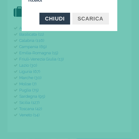
DOVE VAI IN VACANZA?
il tuo viaggio parte da qui
CHIUDI
SCARICA
Abruzzo (24)
Basilicata (11)
Calabria (116)
Campania (69)
Emilia-Romagna (15)
Friuli-Venezia Giulia (13)
Lazio (30)
Liguria (67)
Marche (30)
Molise (7)
Puglia (75)
Sardegna (95)
Sicilia (127)
Toscana (42)
Veneto (14)