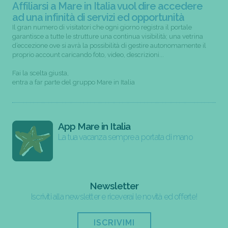
Affiliarsi a Mare in Italia vuol dire accedere
ad una infinità di servizi ed opportunità
Il gran numero di visitatori che ogni giorno registra il portale
garantisce a tutte le strutture una continua visibilità; una vetrina
d’eccezione ove si avrà la possibilità di gestire autonomamente il
proprio account caricando foto, video, descrizioni...
Fai la scelta giusta,
entra a far parte del gruppo Mare in Italia
App Mare in Italia
La tua vacanza sempre a portata di mano
Newsletter
Iscriviti alla newsletter e riceverai le novità ed offerte!
ISCRIVIMI