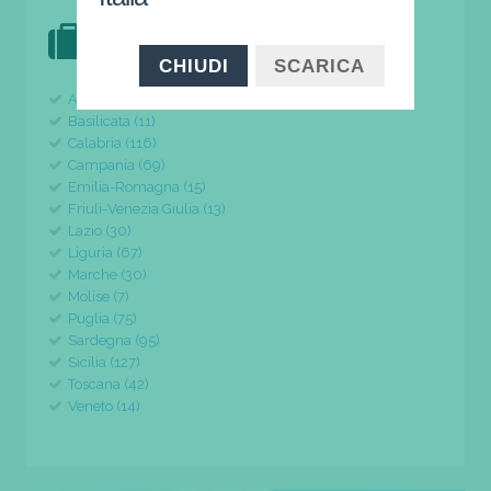
DOVE VAI IN VACANZA?
il tuo viaggio parte da qui
CHIUDI
SCARICA
Abruzzo (24)
Basilicata (11)
Calabria (116)
Campania (69)
Emilia-Romagna (15)
Friuli-Venezia Giulia (13)
Lazio (30)
Liguria (67)
Marche (30)
Molise (7)
Puglia (75)
Sardegna (95)
Sicilia (127)
Toscana (42)
Veneto (14)