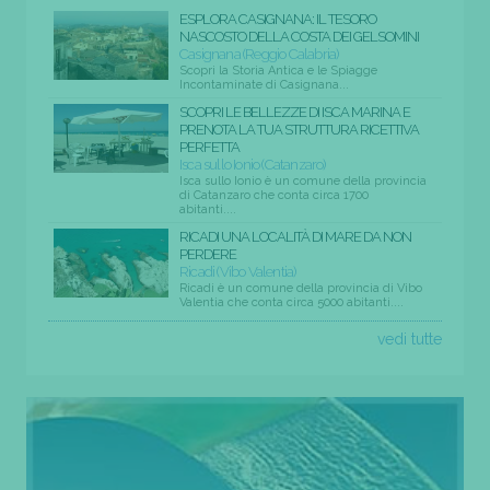
ESPLORA CASIGNANA: IL TESORO
NASCOSTO DELLA COSTA DEI GELSOMINI
Casignana (Reggio Calabria)
Scopri la Storia Antica e le Spiagge
Incontaminate di Casignana...
SCOPRI LE BELLEZZE DI ISCA MARINA E
PRENOTA LA TUA STRUTTURA RICETTIVA
PERFETTA
Isca sullo Ionio (Catanzaro)
Isca sullo Ionio è un comune della provincia
di Catanzaro che conta circa 1700
abitanti....
RICADI UNA LOCALITÀ DI MARE DA NON
PERDERE
Ricadi (Vibo Valentia)
Ricadi è un comune della provincia di Vibo
Valentia che conta circa 5000 abitanti....
vedi tutte