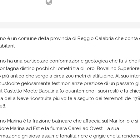
ino è un comune della provincia di Reggio Calabria che conta 
bitanti.
no ha una particolare conformazione geologica che fa sì che i
ontagna distino pochi chilometri tra di loro. Bovalino Superiore 
 più antico che sorge a circa 200 metri di altitudine. Al suo inte
custodite gelosamente testimonianze preziose di un passato gl
l Castello Mocte Babulina (o quantomeno i suoi resti) e la chie
ia della Neve ricostruita più volte a seguito dei terremoti del 17
08.
no Marina è la frazione balneare che affaccia sul Mar Ionio e si
dore Marina ad Est e la fiumara Careri ad Ovest. La sua
rmazione ghiaiosa assume tonalità nere e grigie che la rendon