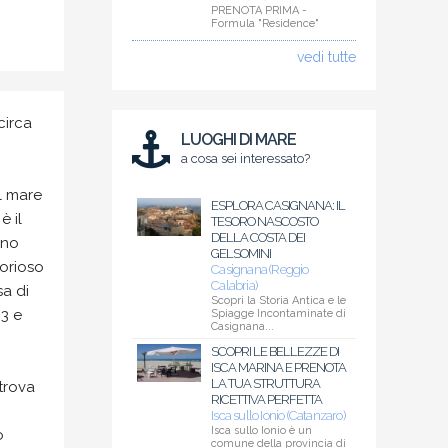
PRENOTA PRIMA -
Formula "Residence"
vedi tutte
circa
LUOGHI DI MARE
a cosa sei interessato?
l mare
ESPLORA CASIGNANA: IL
è il
TESORO NASCOSTO
DELLA COSTA DEI
rno
GELSOMINI
orioso
Casignana (Reggio
Calabria)
sa di
Scopri la Storia Antica e le
83 e
Spiagge Incontaminate di
Casignana...
SCOPRI LE BELLEZZE DI
ISCA MARINA E PRENOTA
LA TUA STRUTTURA
 trova
RICETTIVA PERFETTA
Isca sullo Ionio (Catanzaro)
Isca sullo Ionio è un
o
comune della provincia di