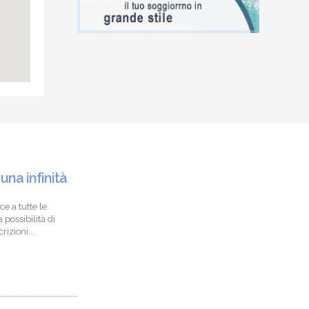
 una infinità
ce a tutte le
 possibilità di
izioni...