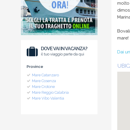
molto 
dimost
Marina
Bovali
mare!
DOVE VAI IN VACANZA?
Dai un
il tuo viaggio parte da qui
UBIC
Province
Mare Catanzaro
Mare Cosenza
Mare Crotone
Mare Reggio Calabria
Mare Vibo Valentia