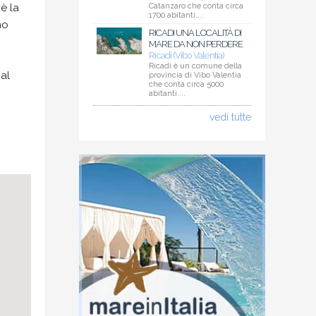
è la
Catanzaro che conta circa
1700 abitanti....
no
RICADI UNA LOCALITÀ DI
MARE DA NON PERDERE
Ricadi (Vibo Valentia)
Ricadi è un comune della
 al
provincia di Vibo Valentia
che conta circa 5000
abitanti....
vedi tutte