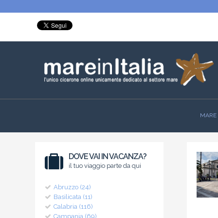
MARE 
DOVE VAI IN VACANZA?
il tuo viaggio parte da qui
Abruzzo (24)
Basilicata (11)
Calabria (116)
Campania (69)