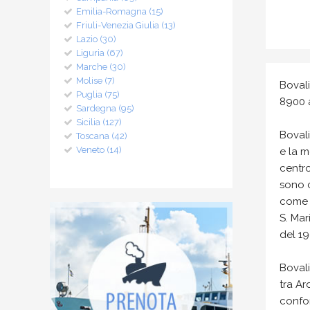
Emilia-Romagna (15)
Friuli-Venezia Giulia (13)
Lazio (30)
Liguria (67)
Marche (30)
Molise (7)
Boval
Puglia (75)
8900 a
Sardegna (95)
Sicilia (127)
Bovali
Toscana (42)
Veneto (14)
e la m
centro
sono 
come i
S. Mar
del 19
Bovali
tra Ar
confo