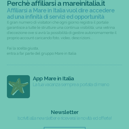
Perchè affiliarsi a mareinitalia.it
Affiliarsi a Mare in Italia vuol dire accedere
ad una infinità di servizi ed opportunità
Il gran numero di visitatori che ogni giorno registra il portale
garantisce a tutte le strutture una continua visibilità; una vetrina
d’eccezione ove si avrà la possibilità di gestire autonomamente il
proprio account caricando foto, video, descrizioni...
Fai la scelta giusta,
entra a far parte del gruppo Mare in Italia
App Mare in Italia
La tua vacanza sempre a portata di mano
Newsletter
Iscriviti alla newsletter e riceverai le novità ed offerte!