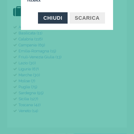
DOVE VAI IN VACANZA?
il tuo viaggio parte da qui
CHIUDI
SCARICA
Abruzzo (24)
Basilicata (11)
Calabria (116)
Campania (69)
Emilia-Romagna (15)
Friuli-Venezia Giulia (13)
Lazio (30)
Liguria (67)
Marche (30)
Molise (7)
Puglia (75)
Sardegna (95)
Sicilia (127)
Toscana (42)
Veneto (14)