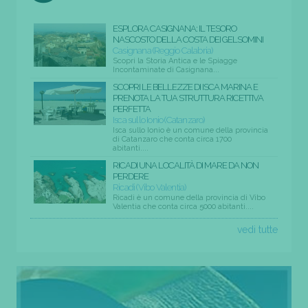
ESPLORA CASIGNANA: IL TESORO
NASCOSTO DELLA COSTA DEI GELSOMINI
Casignana (Reggio Calabria)
Scopri la Storia Antica e le Spiagge
Incontaminate di Casignana...
SCOPRI LE BELLEZZE DI ISCA MARINA E
PRENOTA LA TUA STRUTTURA RICETTIVA
PERFETTA
Isca sullo Ionio (Catanzaro)
Isca sullo Ionio è un comune della provincia
di Catanzaro che conta circa 1700
abitanti....
RICADI UNA LOCALITÀ DI MARE DA NON
PERDERE
Ricadi (Vibo Valentia)
Ricadi è un comune della provincia di Vibo
Valentia che conta circa 5000 abitanti....
vedi tutte