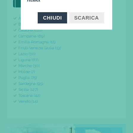
il tuo viaggio parte da qui
CHIUDI
SCARICA
Abruzzo (24)
Basilicata (11)
Calabria (116)
Campania (69)
Emilia-Romagna (15)
Friuli-Venezia Giulia (13)
Lazio (30)
Liguria (67)
Marche (30)
Molise (7)
Puglia (75)
Sardegna (95)
Sicilia (127)
Toscana (42)
Veneto (14)