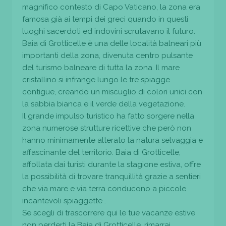
magnifico contesto di Capo Vaticano, la zona era
famosa già ai tempi dei greci quando in questi
luoghi sacerdoti ed indovini scrutavano il futuro.
Baia di Grotticelle è una delle località balneari più
importanti della zona, divenuta centro pulsante
del turismo balneare di tutta la zona. Il mare
cristallino si infrange lungo le tre spiagge
contigue, creando un miscuglio di colori unici con
la sabbia bianca e il verde della vegetazione.
Il grande impulso turistico ha fatto sorgere nella
zona numerose strutture ricettive che però non
hanno minimamente alterato la natura selvaggia e
affascinante del territorio. Baia di Grotticelle,
affollata dai turisti durante la stagione estiva, offre
la possibilità di trovare tranquillità grazie a sentieri
che via mare e via terra conducono a piccole
incantevoli spiaggette .
Se scegli di trascorrere qui le tue vacanze estive
non perderti la Baia di Grotticelle, rimarrai