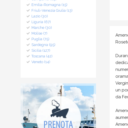
Emilia-Romagna (15)
Friuli-Venezia Giulia (13)
Lazio (30)
Liguria (67)
Marche (30)
Molise (7)
Amendo
Puglia (75)
Roset
Sardegna (95)
Sicilia (127)
Duran
Toscana (42)
Veneto (14)
dedica
numero
oramai
Vergin
un por
da Fed
Amend
aument
Amend