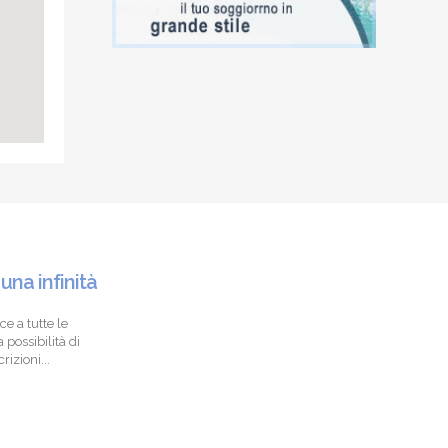
 una infinità
ce a tutte le
 possibilità di
izioni...