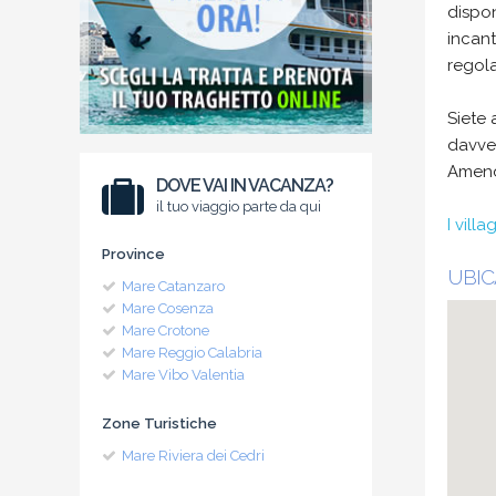
dispon
incant
regola
Siete 
davver
Amendo
DOVE VAI IN VACANZA?
il tuo viaggio parte da qui
I vill
Province
UBIC
Mare Catanzaro
Mare Cosenza
Mare Crotone
Mare Reggio Calabria
Mare Vibo Valentia
Zone Turistiche
Mare Riviera dei Cedri