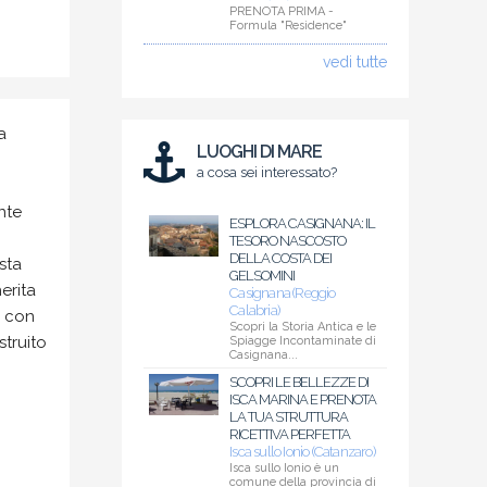
PRENOTA PRIMA -
Formula "Residence"
vedi tutte
a
LUOGHI DI MARE
a cosa sei interessato?
nte
ESPLORA CASIGNANA: IL
TESORO NASCOSTO
DELLA COSTA DEI
sta
GELSOMINI
erita
Casignana (Reggio
Calabria)
a con
Scopri la Storia Antica e le
struito
Spiagge Incontaminate di
Casignana...
SCOPRI LE BELLEZZE DI
ISCA MARINA E PRENOTA
LA TUA STRUTTURA
RICETTIVA PERFETTA
Isca sullo Ionio (Catanzaro)
Isca sullo Ionio è un
comune della provincia di