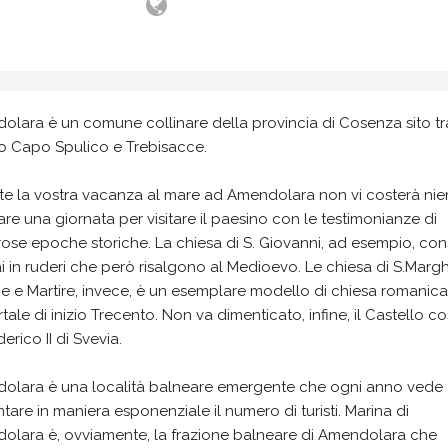
lara è un comune collinare della provincia di Cosenza sito tr
o Capo Spulico e Trebisacce.
te la vostra vacanza al mare ad Amendolara non vi costerà nie
re una giornata per visitare il paesino con le testimonianze di
se epoche storiche. La chiesa di S. Giovanni, ad esempio, con
 in ruderi che però risalgono al Medioevo. Le chiesa di S.Margh
e e Martire, invece, è un esemplare modello di chiesa romanic
tale di inizio Trecento. Non va dimenticato, infine, il Castello co
erico II di Svevia.
olara è una località balneare emergente che ogni anno vede
are in maniera esponenziale il numero di turisti. Marina di
olara è, ovviamente, la frazione balneare di Amendolara che