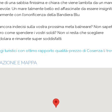
e di una sabbia finissima e chiara che viene lambita da un mar
evole. Un mare talmente bello ed affascinate da essere insigni
rmente con l’onorificenza della Bandiera Blu.
ancora indecisi sulla vostra prossima meta balneare? Non sape
o come spendere i vostri soldi? Non vi resta che scegliere
lara e rimarrete super soddisfatti.
aggi turistici con ottimo rapporto qualità-prezzo di Cosenza li trov
AZIONE E MAPPA