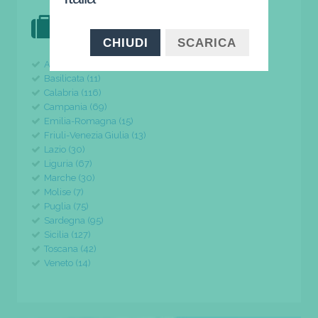
DOVE VAI IN VACANZA?
il tuo viaggio parte da qui
CHIUDI
SCARICA
Abruzzo (24)
Basilicata (11)
Calabria (116)
Campania (69)
Emilia-Romagna (15)
Friuli-Venezia Giulia (13)
Lazio (30)
Liguria (67)
Marche (30)
Molise (7)
Puglia (75)
Sardegna (95)
Sicilia (127)
Toscana (42)
Veneto (14)