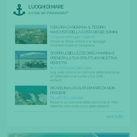
LUOGHI DI MARE
a cosa sei interessato?
ESPLORA CASIGNANA: IL TESORO
NASCOSTO DELLA COSTA DEI GELSOMINI
Casignana (Reggio Calabria)
Scopri la Storia Antica e le Spiagge
Incontaminate di Casignana...
SCOPRI LE BELLEZZE DI ISCA MARINA E
PRENOTA LA TUA STRUTTURA RICETTIVA
PERFETTA
Isca sullo Ionio (Catanzaro)
Isca sullo Ionio è un comune della provincia
di Catanzaro che conta circa 1700
abitanti....
RICADI UNA LOCALITÀ DI MARE DA NON
PERDERE
Ricadi (Vibo Valentia)
Ricadi è un comune della provincia di Vibo
Valentia che conta circa 5000 abitanti....
vedi tutte