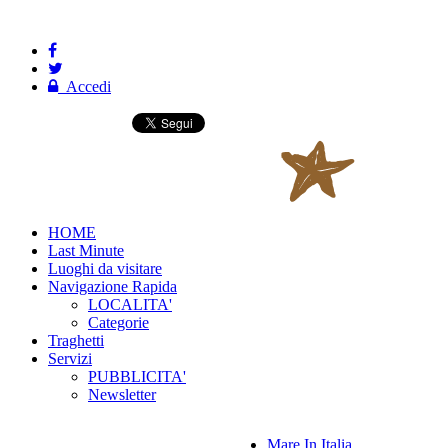
Accedi
HOME
Last Minute
Luoghi da visitare
Navigazione Rapida
LOCALITA'
Categorie
Traghetti
Servizi
PUBBLICITA'
Newsletter
Mare In Italia