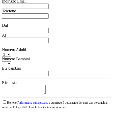
Indirizzo Email
Telefono
Dal
Al
Numero Adulti
Numero Bambini
Età bambini
Richiesta
Ho letto l'
informativa sulla privacy
e autorizzo il trattamento dei miei dati personali ai
sensi del D.Lgs 196/03 per le finalita' in essa riportate.