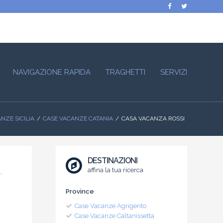
NAVIGAZIONE RAPIDA
TRAGHETTI
SERVIZI
NZE SICILIA
CASE VACANZE CATANIA
CASA VACANZA ROSSI
DESTINAZIONI
affina la tua ricerca
Province
Case Vacanze Agrigento
Case Vacanze Caltanissetta