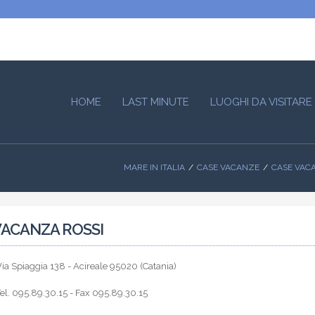
HOME
LAST MINUTE
LUOGHI DA VISITARE
MARE IN ITALIA
CASE VACANZE
CASE VACA
VACANZA ROSSI
ia Spiaggia 138 - Acireale 95020 (Catania)
el. 095.89.30.15 - Fax 095.89.30.15