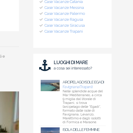
Case Vacanze Catania
Case Vacanze Messina
Case Vacanze Palermo
Case Vacanze Ragusa
Case Vacanze Siracusa
Case Vacanze Trapani
i e
LUOGHI DI MARE
a cosa sei interessato?
ARCIPELAGO ISOLE EGADI
Favignana (Trapani)
Nelle splendide acque del
Mar Mediterraneo, a circa
9 miglia dal litorale di
Trapani, si trova
l’arcipelago delle “Egadi”,
formato dalle isole di
Favignana, Levanzo,
Marettimo e dagli isolotti
di Formica e Maraone.
ISOLA DELLE FEMMINE