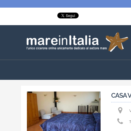
CASA 
V
T