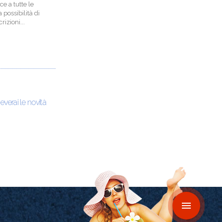
ce a tutte le
 possibilità di
izioni...
ceverai le novità
menu