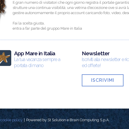
Il gran numero di visitatori che ogni giorno registra il portale garantis
strutture una continua visibilità; una vetrina d’eccezione ove si avrà la
gestire autonomamente il proprio account caricando foto, video, descr
Fai la scelta giusta,
entra a far parte del gruppo Mare in Italia
App Mare in Italia
Newsletter
La tua vacanza sempre a
Iscriviti alla newsletter e ri
portata di mano
ed offerte!
ISCRIVIMI
cookie policy
Powered by St Solution e Brain Computing S.p.A.