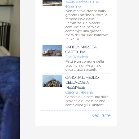
Isola delle Femmine
(Palermo)
Non molto distanze dalla
grande Palermo si trova la
famosa Isola delle
Femmine, un piccolo
comune che però è al
contempo una grande
meta del turismo balneare
in Sicilia.
PATTI UN MARE DA
CARTOLINA
Patti (Messina)
Patti è un comune della
provincia di Messina di
circa 13400 abitanti.
CARONIA IL MEGLIO
DELLA COSTA
MESSINESE
Caronia (Messina)
Caronia è un comune della
provincia di Messina che
conta circa 3400 abitanti.
vedi tutte