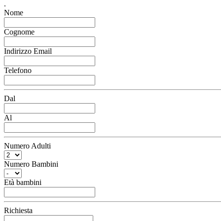
.
Nome
Cognome
Indirizzo Email
Telefono
Dal
Al
Numero Adulti
Numero Bambini
Età bambini
Richiesta