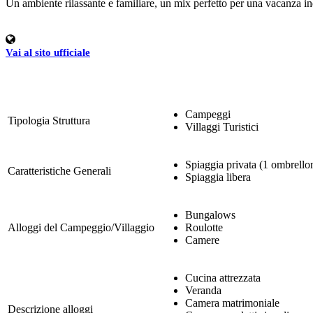
Un ambiente rilassante e familiare, un mix perfetto per una vacanza in
Vai al sito ufficiale
Campeggi
Tipologia Struttura
Villaggi Turistici
Spiaggia privata (1 ombrellon
Caratteristiche Generali
Spiaggia libera
Bungalows
Alloggi del Campeggio/Villaggio
Roulotte
Camere
Cucina attrezzata
Veranda
Camera matrimoniale
Descrizione alloggi