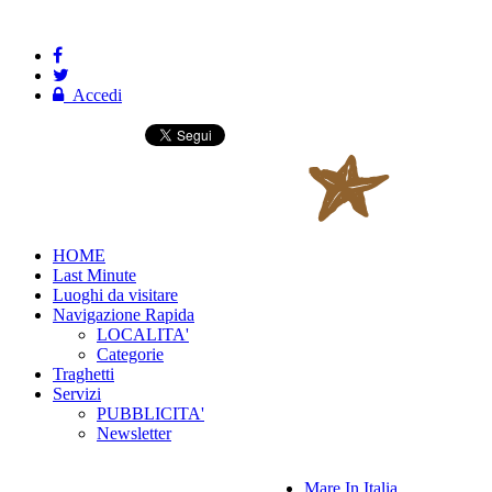
Accedi
HOME
Last Minute
Luoghi da visitare
Navigazione Rapida
LOCALITA'
Categorie
Traghetti
Servizi
PUBBLICITA'
Newsletter
Mare In Italia