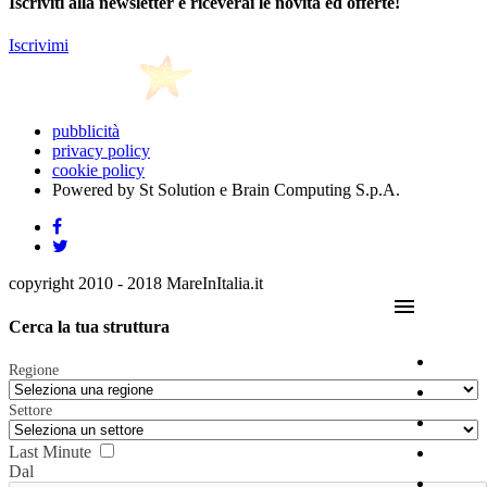
Iscriviti alla newsletter e riceverai le novità ed offerte!
Iscrivimi
pubblicità
privacy policy
cookie policy
Powered by St Solution e Brain Computing S.p.A.
copyright 2010 - 2018 MareInItalia.it
menu
Cerca la tua struttura
Regione
Settore
Last Minute
Dal