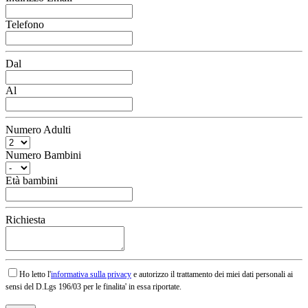
Telefono
Dal
Al
Numero Adulti
Numero Bambini
Età bambini
Richiesta
Ho letto l'
informativa sulla privacy
e autorizzo il trattamento dei miei dati personali ai
sensi del D.Lgs 196/03 per le finalita' in essa riportate.