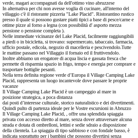
verde, magari accompagnati da dell'ottimo vino abruzzese
In alternativa per chi non avesse voglia di cucinare, all'interno del
villaggio c'è il ristorante pizzeria "Lake Placid". Ristorantino rustico
presso il quale si possono gustare piatti tipici a base di pesce/carne e
ottime pizze al forno a legna (con possibilità d' asporto mezza
pensione o pensione completa ).
Nelle immediate vicinanze del Lake Placid, facilmente raggiungibili
a piedi o in bicicletta, si trovano: supermercato, tabaccaio, farmacia,
ufficio postale, edicola, negozio di macelleria e pescivendolo.Tutte
le mattine passano nel Villaggio il fornaio ed il fruttivendolo.
Inoltre abbiamo un erogatore di acqua liscia e gassata fresca che
permette di risparmia spazio in frigo, tempo e energia per comprare e
trasportare bottiglie pesanti.
Nella terra definita regione verde d’Europa il Village Camping Lake
Placid, rappresenta un luogo incantevole dove passare le proprie
vacanze
Il Village Camping Lake Placid è un campeggio al mare in
posizione strategica, a poca distanza
dai posti d’interesse culturale, storico naturalistico e dei divertimenti.
Quindi pulto di partenza ideale per le Vostre escursioni in Abruzzo
Il Village Camping Lake Placid, , offre una splendida spiaggia
privata con accesso diretto al mare, senza dover attraversare alcuna
strada e dotata di ombrelloni, lettini e sedie sdraio a disposizione
della clientela. La spiaggia di tipo sabbioso e con fondale basso, è
indicata soprattutto per i bambini che possono divertirsi senza