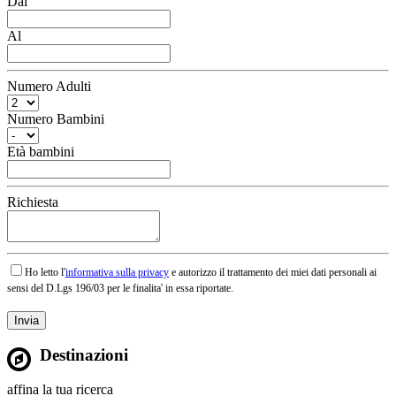
Dal
Al
Numero Adulti
Numero Bambini
Età bambini
Richiesta
Ho letto l'
informativa sulla privacy
e autorizzo il trattamento dei miei dati personali ai
sensi del D.Lgs 196/03 per le finalita' in essa riportate.
Destinazioni
affina la tua ricerca