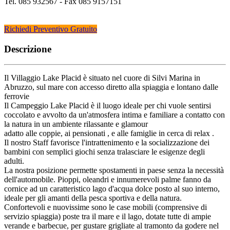
Tel. 085 932567 - Fax 085 9157151
Richiedi Preventivo Gratuito
Descrizione
Il Villaggio Lake Placid è situato nel cuore di Silvi Marina in
Abruzzo, sul mare con accesso diretto alla spiaggia e lontano dalle
ferrovie
Il Campeggio Lake Placid è il luogo ideale per chi vuole sentirsi
coccolato e avvolto da un'atmosfera intima e familiare a contatto con
la natura in un ambiente rilassante e glamour
adatto alle coppie, ai pensionati , e alle famiglie in cerca di relax .
Il nostro Staff favorisce l'intrattenimento e la socializzazione dei
bambini con semplici giochi senza tralasciare le esigenze degli
adulti.
La nostra posizione permette spostamenti in paese senza la necessità
dell'automobile. Pioppi, oleandri e innumerevoli palme fanno da
cornice ad un caratteristico lago d'acqua dolce posto al suo interno,
ideale per gli amanti della pesca sportiva e della natura.
Confortevoli e nuovissime sono le case mobili (comprensive di
servizio spiaggia) poste tra il mare e il lago, dotate tutte di ampie
verande e barbecue, per gustare grigliate al tramonto da godere nel